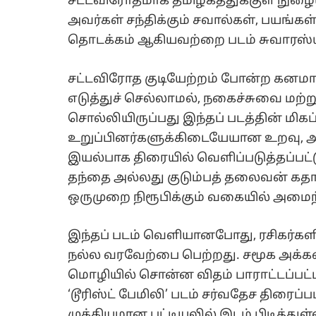
சட்டவிரோதமாக தமிழகத்துக்குள் நுழ
அவர்கள் சந்திக்கும் சவால்கள், பயங்கள
தொடக்கம் ஆகியவற்றை படம் சுவாரஸ்ய
சட்டவிரோத குடியேற்றம் போன்ற கனமான
எடுத்துச் செல்லாமல், நகைச்சுவை மற
சொல்லியிருப்பது இந்தப் படத்தின் மிகப
உறுப்பினர்களுக்கிடையேயான உறவு, அன்ப
இயல்பாக திரையில் வெளிப்படுத்தப்பட்ட
தந்தை அல்லது குடும்பத் தலைவன் கதாப
ஒருமுறை நிரூபிக்கும் வகையில் அமைந
இந்தப் படம் வெளியானபோது, ரசிகர்களிடம
நல்ல வரவேற்பை பெற்றது. சமூக அ
மொழியில் சொன்ன விதம் பாராட்டப்பட்ட
‘டூரிஸ்ட் பேமிலி’ படம் சர்வதேச திரைப்
முக்கியமான பட்டியலில் இடம் பிடித்துள