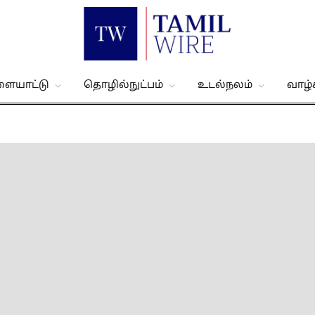
ளையாட்டு
தொழில்நுட்பம்
உடல்நலம்
வாழ