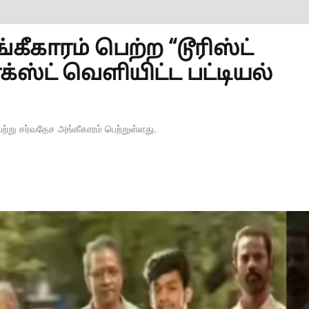
கீ​காரம் பெற்ற “டூரிஸ்ட்
ாக்​ஸ்ட் வெளியிட்ட பட்​டியல்
பெற்று சர்​வ​தேச அங்​கீ​காரம் பெற்றுள்ளது.