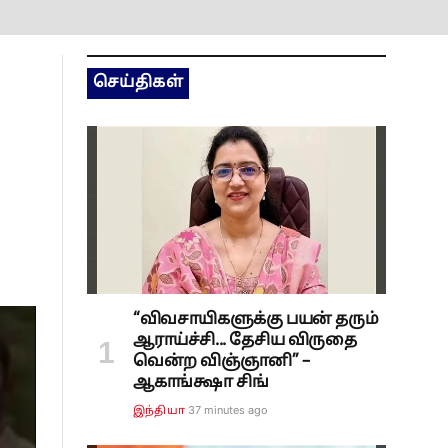
செய்திகள்
“விவசாயிகளுக்கு பயன் தரும்
ஆராய்ச்சி... தேசிய விருதை
வென்ற விஞ்ஞானி” –
ஆகாங்க்ஷா சிங்
37 minutes ago
இந்தியா