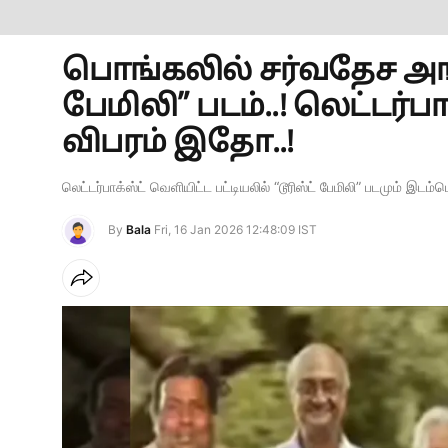
பொங்கலில் சர்​வ​தேச அங்​
பேமிலி” படம்..! லெட்​டர்​ப
விபரம் இதோ..!
லெட்​டர்​பாக்​ஸ்ட் வெளியிட்ட பட்​டியலில் “டூரிஸ்ட் பேமிலி” படமும் இடம்
By
Bala
Fri, 16 Jan 2026 12:48:09 IST