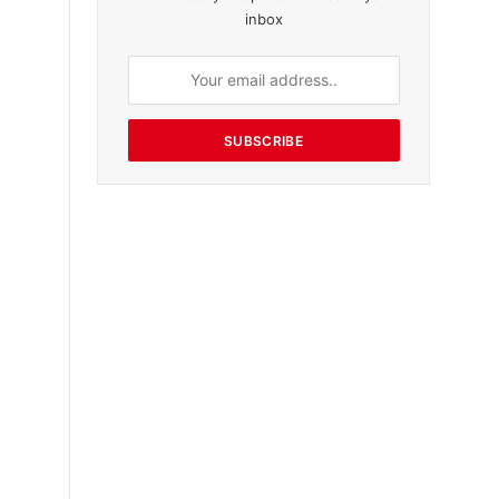
inbox
SUBSCRIBE
்