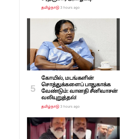
3 hours ago
தமிழ்நாடு
கோயில், மடங்களின்
சொத்துக்களைப் பாதுகாக்க
வேண்டும்: வானதி சீனிவாசன்
வலியுறுத்தல்!
3 hours ago
தமிழ்நாடு