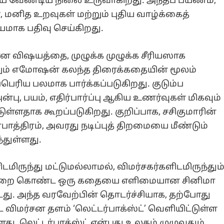
ைய வேண்டிய நிலை உருவாகிறது. அந்தப் பயணம்,
், மனித உறவுகள் மற்றும் புதிய வாழ்க்கைத்
மாக பதிவு செய்கிறது.
 விஷயத்தை, முழுக்க முழுக்க சீரியஸாக
்றும் எமோஷன் கலந்த திரைக்கதையின் மூலம்
்பெரிய பலமாக பார்க்கப்படுகிறது. குடும்ப
ு, பயம், எதிர்பார்ப்பு ஆகிய உணர்வுகள் மிகவும்
ுள்ளதாக கூறப்படுகிறது. குறிப்பாக, சசிகுமாரின்
ாத்திரம், அவரது நடிப்புத் திறமையை மீண்டும்
்துள்ளது.
ிருந்து மட்டுமல்லாமல், விமர்சகர்களிடமிருந்தும
க்கறை கொண்ட ஒரு கதையை எளிமையான சினிமா
து. அந்த வரவேற்பின் தொடர்ச்சியாக, தற்போது
பட விமர்சன தளம் ‘லெட்டர்பாக்ஸ்ட்’ வெளியிட்டுள்ள
்ளது. லெட்டர்பாக்ஸ்ட் என்பது உலகம் முழுவதும்