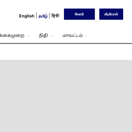
கேலரி
வீடியோஸ்
English
தமிழ்
हिंदी
்க்கைமுறை
நிதி
மாவட்டம்