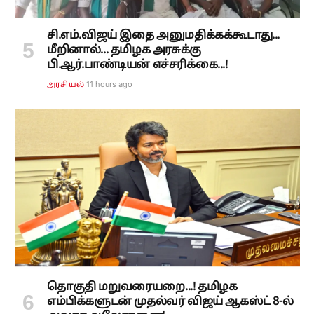
சி.எம்.விஜய் இதை அனுமதிக்கக்கூடாது...
மீறினால்... தமிழக அரசுக்கு
பி.ஆர்.பாண்டியன் எச்சரிக்கை...!
11 hours ago
அரசியல்
தொகுதி மறுவரையறை...! தமிழக
எம்பிக்களுடன் முதல்வர் விஜய் ஆகஸ்ட் 8-ல்