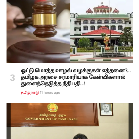
ஒட்டு மொத்த ஊழல் வழக்குகள் எத்தனை?...
தமிழக அரசை சரமாரியாக கேள்விகளால்
துளைத்தெடுத்த நீதிபதி...!
11 hours ago
தமிழ்நாடு