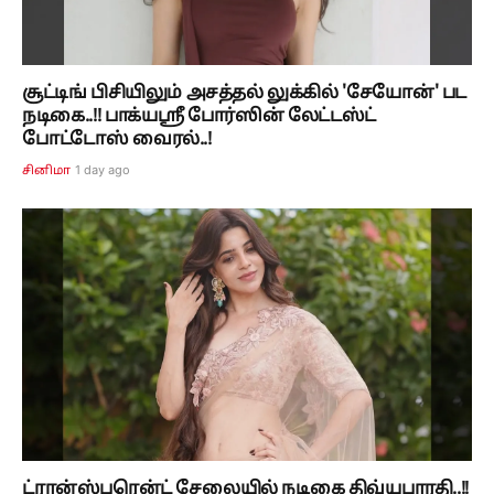
சூட்டிங் பிசியிலும் அசத்தல் லுக்கில் 'சேயோன்' பட
நடிகை..!! பாக்யஸ்ரீ போர்ஸின் லேட்டஸ்ட்
போட்டோஸ் வைரல்..!
1 day ago
சினிமா
ட்ரான்ஸ்பரென்ட் சேலையில் நடிகை திவ்யபாரதி..!!