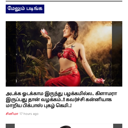
மேலும் படிங்க
அடக்க ஓடக்காம இருந்து பழக்கமில்ல.. கிளாமரா
இருப்பது தான் வழக்கம்..!! கவர்ச்சி கன்னியாக
மாறிய பிக்பாஸ் புகழ் கெமி..!
17 hours ago
சினிமா