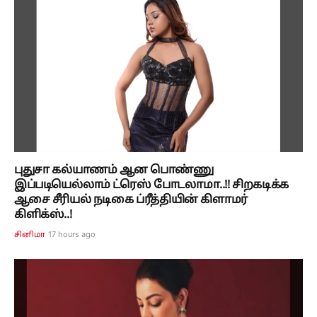
புதுசா கல்யாணம் ஆன பொண்ணு
இப்படியெல்லாம் ட்ரெஸ் போடலாமா..!! சிறகடிக்க
ஆசை சீரியல் நடிகை ப்ரீத்தியின் கிளாமர்
கிளிக்ஸ்..!
17 hours ago
சினிமா