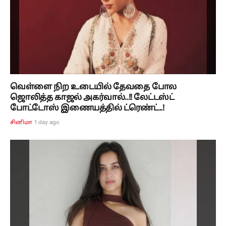
வெள்ளை நிற உடையில் தேவதை போல
ஜொலித்த காஜல் அகர்வால்..!! லேட்டஸ்ட்
போட்டோஸ் இணையத்தில் ட்ரெண்ட்..!
1 day ago
சினிமா