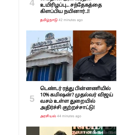
உயிரிழப்பு... சந்தேகத்தை
கிளப்பிய நயினார்..!!
42 minutes ago
தமிழ்நாடு
டெண்டர் ரத்து பின்னணியில்
10% கமிஷன்? முதல்வர் விஜய்
வசம் உள்ள துறையில்
அதிர்ச்சி குற்றச்சாட்டு!
44 minutes ago
அரசியல்