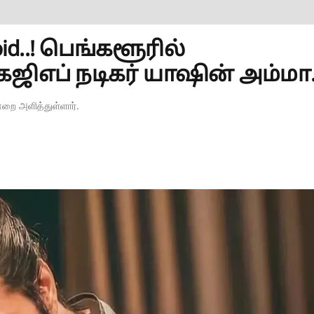
avoid..! பெங்களூரில்
ிஎப் நடிகர் யாஷின் அம்மா..
ன்றை அளித்துள்ளார்.