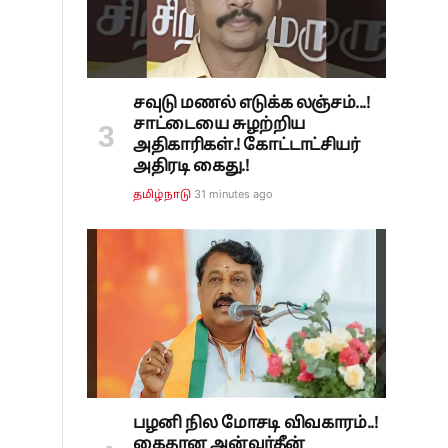
சவுடு மணல் எடுக்க லஞ்சம்...!
சாட்டையை சுழற்றிய
அதிகாரிகள்.! கோட்டாட்சியர்
அதிரடி கைது.!
31 minutes ago
தமிழ்நாடு
பழனி நில மோசடி விவகாரம்..!
கைதான அன்வர்தீன்