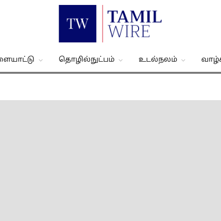
ளையாட்டு
தொழில்நுட்பம்
உடல்நலம்
வாழ