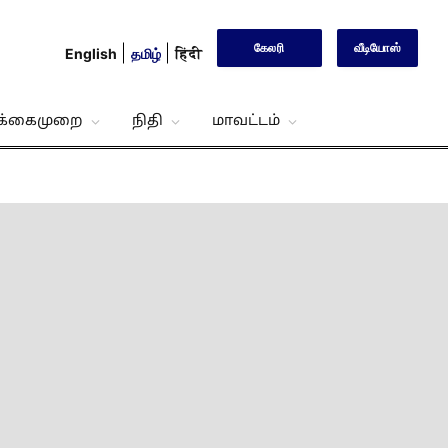
கேலரி
வீடியோஸ்
English
தமிழ்
हिंदी
்க்கைமுறை
நிதி
மாவட்டம்