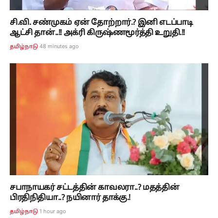
சி.வி. சண்முகம் ஏன் தோற்றார்.? இனி எடப்பாடி
ஆட்சி தான்..!! அக்ரி கிருஷ்ணமூர்த்தி உறுதி.!!
48 minutes ago
தமிழ்நாடு
சபாநாயகர் சட்டத்தின் காவலரா..? மதத்தின்
பிரதிநிதியா..? நயினார் தாக்கு.!
1 hour ago
தமிழ்நாடு