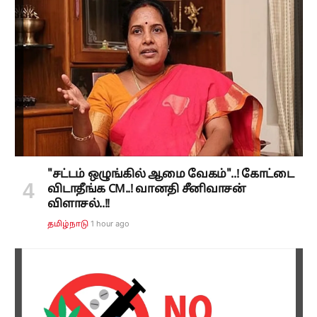
"சட்டம் ஒழுங்கில் ஆமை வேகம்"..! கோட்டை
விடாதீங்க CM..! வானதி சீனிவாசன்
விளாசல்..!!
1 hour ago
தமிழ்நாடு