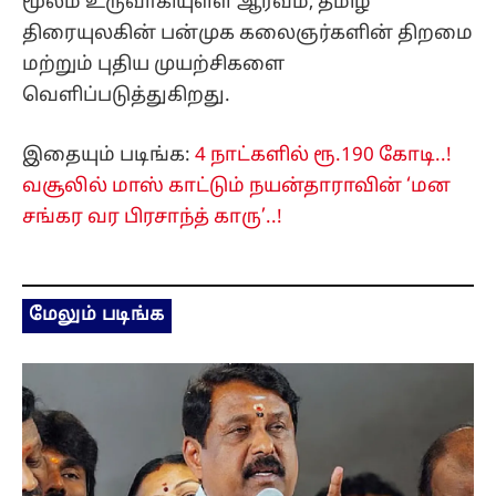
மூலம் உருவாகியுள்ள ஆர்வம், தமிழ்
திரையுலகின் பன்முக கலைஞர்களின் திறமை
மற்றும் புதிய முயற்சிகளை
வெளிப்படுத்துகிறது.
இதையும் படிங்க:
4 நாட்களில் ரூ.190 கோடி..!
வசூலில் மாஸ் காட்டும் நயன்தாராவின் ‘மன
சங்கர வர பிரசாந்த் காரு’..!
மேலும் படிங்க