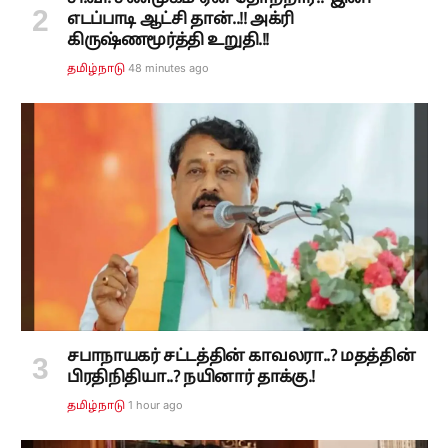
எடப்பாடி ஆட்சி தான்..!! அக்ரி
கிருஷ்ணமூர்த்தி உறுதி.!!
48 minutes ago
தமிழ்நாடு
சபாநாயகர் சட்டத்தின் காவலரா..? மதத்தின்
பிரதிநிதியா..? நயினார் தாக்கு.!
1 hour ago
தமிழ்நாடு