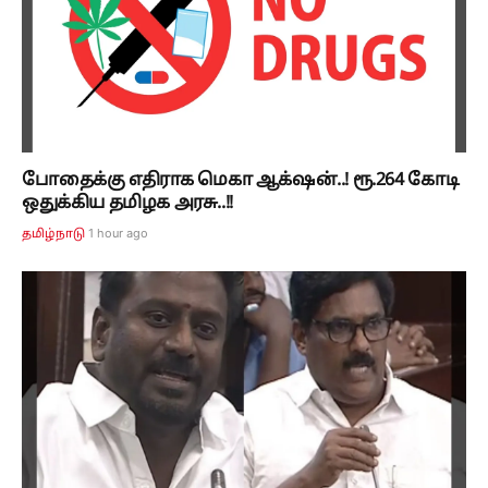
போதைக்கு எதிராக மெகா ஆக்‌ஷன்..! ரூ.264 கோடி
ஒதுக்கிய தமிழக அரசு..!!
1 hour ago
தமிழ்நாடு