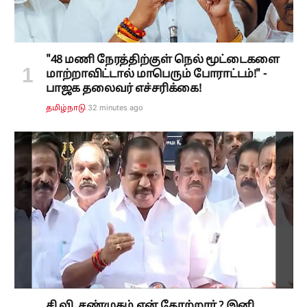
"48 மணி நேரத்திற்குள் நெல் மூட்டைகளை
மாற்றாவிட்டால் மாபெரும் போராட்டம்!" -
பாஜக தலைவர் எச்சரிக்கை!
32 minutes ago
தமிழ்நாடு
சி.வி. சண்முகம் ஏன் தோற்றார்.? இனி