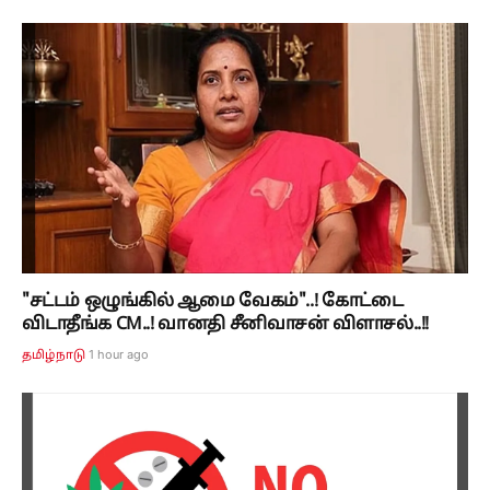
"சட்டம் ஒழுங்கில் ஆமை வேகம்"..! கோட்டை
விடாதீங்க CM..! வானதி சீனிவாசன் விளாசல்..!!
1 hour ago
தமிழ்நாடு