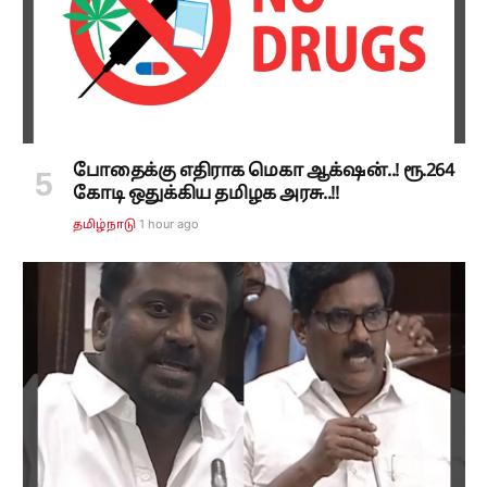
போதைக்கு எதிராக மெகா ஆக்‌ஷன்..! ரூ.264
கோடி ஒதுக்கிய தமிழக அரசு..!!
1 hour ago
தமிழ்நாடு