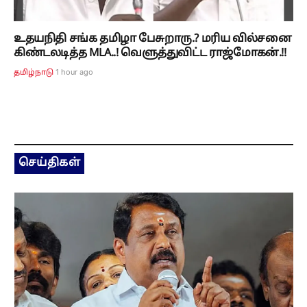
உதயநிதி சங்க தமிழா பேசுறாரு.? மரிய வில்சனை
கிண்டலடித்த MLA..! வெளுத்துவிட்ட ராஜ்மோகன்.!!
1 hour ago
தமிழ்நாடு
செய்திகள்