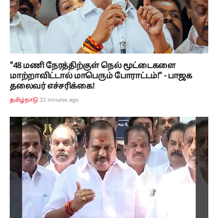
"48 மணி நேரத்திற்குள் நெல் மூட்டைகளை
மாற்றாவிட்டால் மாபெரும் போராட்டம்!" - பாஜக
தலைவர் எச்சரிக்கை!
32 minutes ago
தமிழ்நாடு