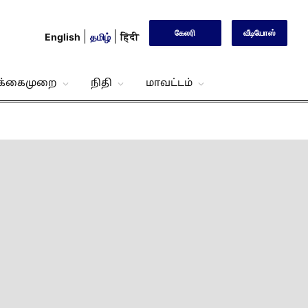
கேலரி
வீடியோஸ்
English
தமிழ்
हिंदी
்க்கைமுறை
நிதி
மாவட்டம்