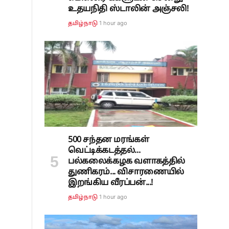
உதயநிதி ஸ்டாலின் அஞ்சலி!
்
1 hour ago
தமிழ்நாடு
500 சந்தன மரங்கள்
வெட்டிக்கடத்தல்...
பல்கலைக்கழக வளாகத்தில்
துணிகரம்... விசாரணையில்
இறங்கிய வீரப்பன்...!
1 hour ago
தமிழ்நாடு