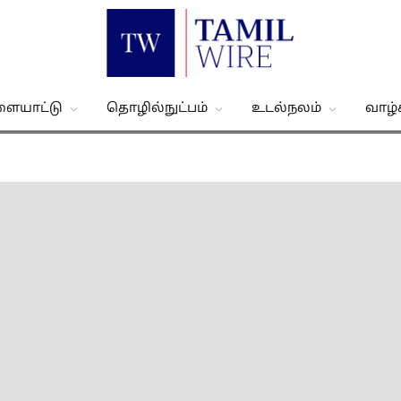
ளையாட்டு
தொழில்நுட்பம்
உடல்நலம்
வாழ