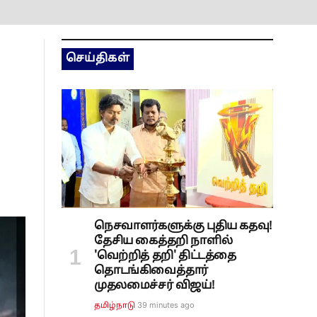
செய்திகள்
நெசவாளர்களுக்கு புதிய கதவு!
தேசிய கைத்தறி நாளில்
'வெற்றித் தறி' திட்டத்தை
தொடங்கிவைத்தார்
முதலமைச்சர் விஜய்!
39 minutes ago
தமிழ்நாடு