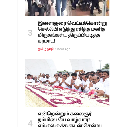
இளைஞரை வெட்டிக்கொன்று
செல்ஃபி எடுத்து ரசித்த மனித
மிருகங்கள்... திருப்பியடித்த
கர்மா...!
1 hour ago
தமிழ்நாடு
என்றென்றும் கலைஞர்
நம்மிடையே வாழ்வார்!
எம்.எல்.ஏ-க்களுடன் சென்று