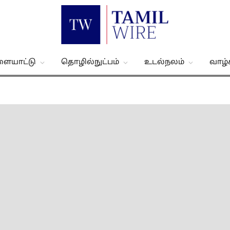
ளையாட்டு
தொழில்நுட்பம்
உடல்நலம்
வாழ