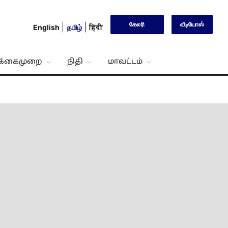
கேலரி
வீடியோஸ்
English
தமிழ்
हिंदी
்க்கைமுறை
நிதி
மாவட்டம்