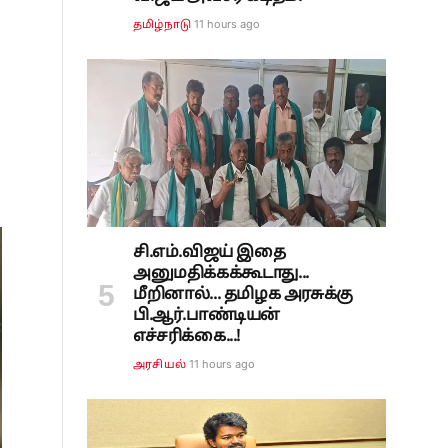
11 hours ago
தமிழ்நாடு
சி.எம்.விஜய் இதை
அனுமதிக்கக்கூடாது...
மீறினால்... தமிழக அரசுக்கு
பி.ஆர்.பாண்டியன்
எச்சரிக்கை...!
11 hours ago
அரசியல்