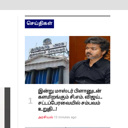
செய்திகள்
இன்று மாஸ்டர் பிளானுடன்
களமிறங்கும் சி.எம். விஜய்...
சட்டப்பேரவையில் சம்பவம்
உறுதி...!
13 minutes ago
அரசியல்