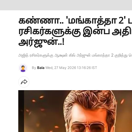
கண்ணா.. 'மங்காத்தா 2' 
ரசிகர்களுக்கு இன்ப அதி
அர்ஜுன்..!
அஜித் ரசிகர்களுக்கு ஆக்ஷன் கிங் அர்ஜுன் மங்காத்தா 2 குறித்து ச
By
Bala
Wed, 27 May 2026 13:16:26 IST