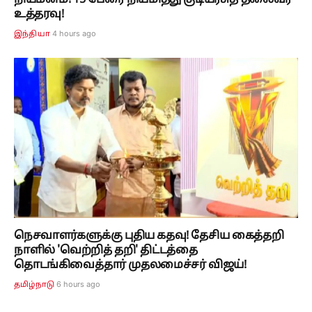
நியமனம்! 15 பேரை நியமித்து குடியரசுத் தலைவர்
உத்தரவு!
4 hours ago
இந்தியா
நெசவாளர்களுக்கு புதிய கதவு! தேசிய கைத்தறி
நாளில் 'வெற்றித் தறி' திட்டத்தை
தொடங்கிவைத்தார் முதலமைச்சர் விஜய்!
6 hours ago
தமிழ்நாடு