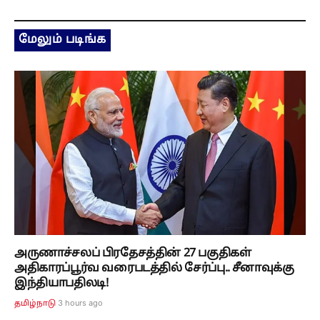
மேலும் படிங்க
அருணாச்சலப் பிரதேசத்தின் 27 பகுதிகள்
அதிகாரப்பூர்வ வரைபடத்தில் சேர்ப்பு.. சீனாவுக்கு
இந்தியாபதிலடி!
3 hours ago
தமிழ்நாடு