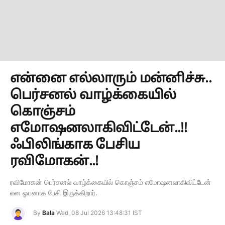
என்னை எல்லாரும் மன்னிச்சு..
பெர்சனல் வாழ்க்கையில்
கொஞ்சம்
எமோஷனலாகிவிட்டேன்..!!
ஃபிலிங்காக பேசிய
ரவிமோகன்..!
ரவிமோகன் பெர்சனல் வாழ்க்கையில் கொஞ்சம் எமோஷனலாகிவிட்டேன்
என ஓபனாக பேசி இருக்கிறார்.
By
Bala
Wed, 08 Jul 2026 13:48:31 IST