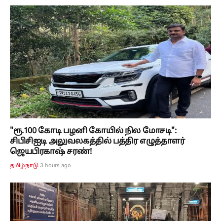
"ரூ.100 கோடி பழனி கோயில் நில மோசடி":
சிபிசிஐடி அலுவலகத்தில் பத்திர எழுத்தாளர்
ஜெயபிரகாஷ் சரண்!
3 hours ago
தமிழ்நாடு