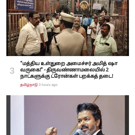
"மத்திய உள்துறை அமைச்சர் அமித் ஷா
வருகை!" - திருவண்ணாமலையில் 2
நாட்களுக்கு ட்ரோன்கள் பறக்கத் தடை!
3 hours ago
தமிழ்நாடு