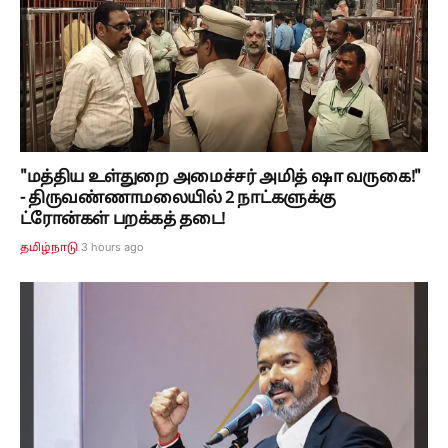
"மத்திய உள்துறை அமைச்சர் அமித் ஷா வருகை!"
- திருவண்ணாமலையில் 2 நாட்களுக்கு
ட்ரோன்கள் பறக்கத் தடை!
3 hours ago
தமிழ்நாடு