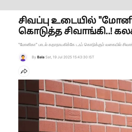
சிவப்பு உடையில் "மோனி
கொடுத்த சிவாங்கி..! க
"மோனிகா" பாடல் கதாநாயகிக்கே டஃப் கொடுக்கும் வகையில் சிவாங
By
Bala
Sat, 19 Jul 2025 15:43:30 IST