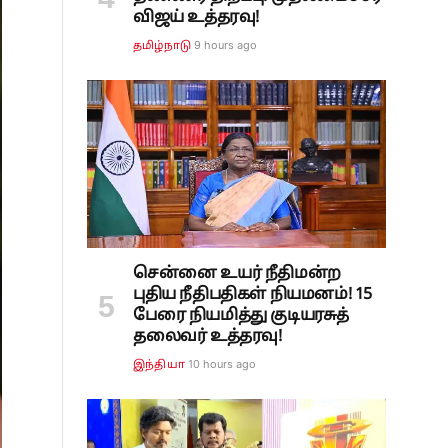
விஜய் உத்தரவு!
9 hours ago
தமிழ்நாடு
சென்னை உயர் நீதிமன்ற
புதிய நீதிபதிகள் நியமனம்! 15
பேரை நியமித்து குடியரசுத்
தலைவர் உத்தரவு!
10 hours ago
இந்தியா