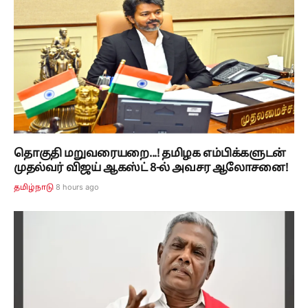
தொகுதி மறுவரையறை...! தமிழக எம்பிக்களுடன்
முதல்வர் விஜய் ஆகஸ்ட் 8-ல் அவசர ஆலோசனை!
8 hours ago
தமிழ்நாடு