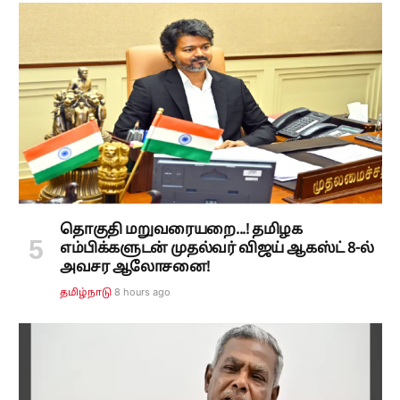
தொகுதி மறுவரையறை...! தமிழக
எம்பிக்களுடன் முதல்வர் விஜய் ஆகஸ்ட் 8-ல்
அவசர ஆலோசனை!
8 hours ago
தமிழ்நாடு