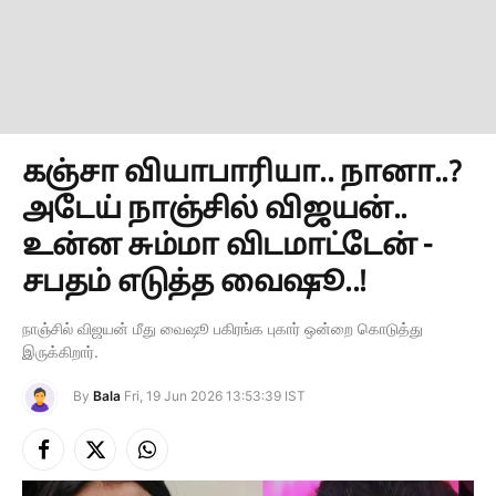
கஞ்சா வியாபாரியா.. நானா..?
அடேய் நாஞ்சில் விஜயன்..
உன்ன சும்மா விடமாட்டேன் -
சபதம் எடுத்த வைஷூ..!
நாஞ்சில் விஜயன் மீது வைஷூ பகிரங்க புகார் ஒன்றை கொடுத்து
இருக்கிறார்.
By
Bala
Fri, 19 Jun 2026 13:53:39 IST
Facebook
X
Instagram
(Twitter)