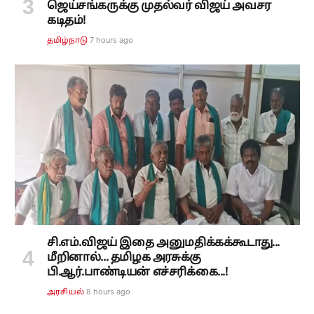
ஜெய்சங்கருக்கு முதல்வர் விஜய் அவசர
கடிதம்!
7 hours ago
தமிழ்நாடு
சி.எம்.விஜய் இதை அனுமதிக்கக்கூடாது...
மீறினால்... தமிழக அரசுக்கு
பி.ஆர்.பாண்டியன் எச்சரிக்கை...!
8 hours ago
அரசியல்