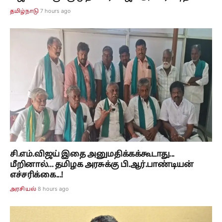
7 hours ago
தமிழ்நாடு
சி.எம்.விஜய் இதை அனுமதிக்கக்கூடாது...
மீறினால்... தமிழக அரசுக்கு பி.ஆர்.பாண்டியன்
எச்சரிக்கை...!
8 hours ago
அரசியல்