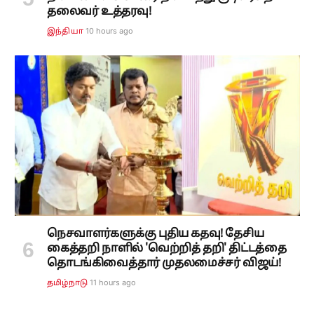
தலைவர் உத்தரவு!
10 hours ago
இந்தியா
நெசவாளர்களுக்கு புதிய கதவு! தேசிய
கைத்தறி நாளில் 'வெற்றித் தறி' திட்டத்தை
தொடங்கிவைத்தார் முதலமைச்சர் விஜய்!
11 hours ago
தமிழ்நாடு