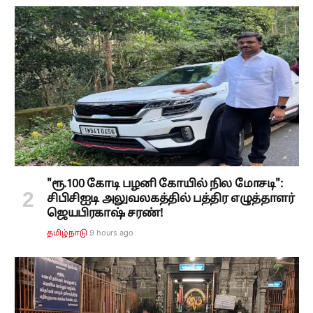
"ரூ.100 கோடி பழனி கோயில் நில மோசடி":
சிபிசிஐடி அலுவலகத்தில் பத்திர எழுத்தாளர்
ஜெயபிரகாஷ் சரண்!
9 hours ago
தமிழ்நாடு