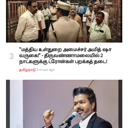
"மத்திய உள்துறை அமைச்சர் அமித் ஷா
வருகை!" - திருவண்ணாமலையில் 2
நாட்களுக்கு ட்ரோன்கள் பறக்கத் தடை!
9 hours ago
தமிழ்நாடு