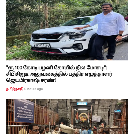
"ரூ.100 கோடி பழனி கோயில் நில மோசடி":
சிபிசிஐடி அலுவலகத்தில் பத்திர எழுத்தாளர்
ஜெயபிரகாஷ் சரண்!
9 hours ago
தமிழ்நாடு