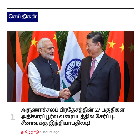
செய்திகள்
அருணாச்சலப் பிரதேசத்தின் 27 பகுதிகள்
அதிகாரப்பூர்வ வரைபடத்தில் சேர்ப்பு..
சீனாவுக்கு இந்தியாபதிலடி!
9 hours ago
தமிழ்நாடு