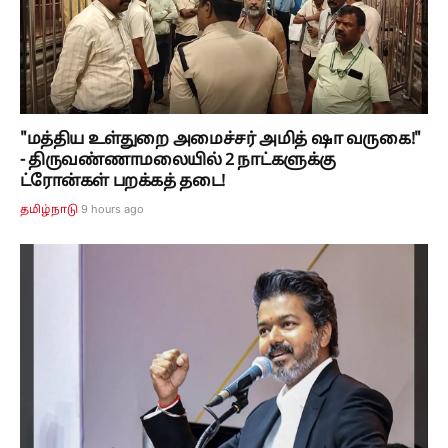
"மத்திய உள்துறை அமைச்சர் அமித் ஷா வருகை!"
- திருவண்ணாமலையில் 2 நாட்களுக்கு
ட்ரோன்கள் பறக்கத் தடை!
9 hours ago
தமிழ்நாடு