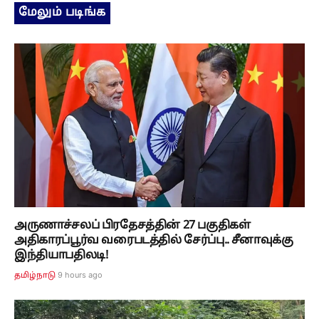
மேலும் படிங்க
அருணாச்சலப் பிரதேசத்தின் 27 பகுதிகள்
அதிகாரப்பூர்வ வரைபடத்தில் சேர்ப்பு.. சீனாவுக்கு
இந்தியாபதிலடி!
9 hours ago
தமிழ்நாடு