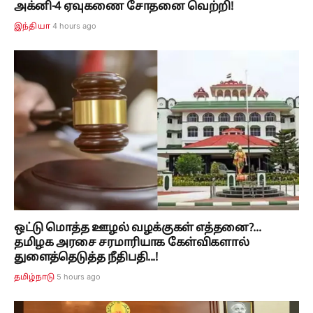
அக்னி-4 ஏவுகணை சோதனை வெற்றி!
4 hours ago
இந்தியா
ஒட்டு மொத்த ஊழல் வழக்குகள் எத்தனை?...
தமிழக அரசை சரமாரியாக கேள்விகளால்
துளைத்தெடுத்த நீதிபதி...!
5 hours ago
தமிழ்நாடு