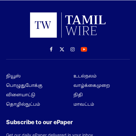
Facebook
X
Instagram
(Twitter)
நியூஸ்
உடல்நலம்
பொழுதுபோக்கு
வாழ்க்கைமுறை
விளையாட்டு
நிதி
தொழில்நுட்பம்
மாவட்டம்
Subscribe to our ePaper
Get our daily ePaper delivered in your inbox