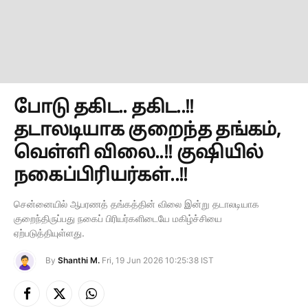
போடு தகிட.. தகிட..!!
தடாலடியாக குறைந்த தங்கம்,
வெள்ளி விலை..!! குஷியில்
நகைப்பிரியர்கள்..!!
சென்னையில் ஆபரணத் தங்கத்தின் விலை இன்று தடாலடியாக
குறைந்திருப்பது நகைப் பிரியர்களிடையே மகிழ்ச்சியை
ஏற்படுத்தியுள்ளது.
By
Shanthi M.
Fri, 19 Jun 2026 10:25:38 IST
Facebook
X
Instagram