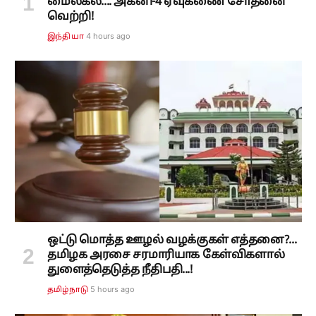
மைல்கல்.... அக்னி-4 ஏவுகணை சோதனை
வெற்றி!
4 hours ago
இந்தியா
ஒட்டு மொத்த ஊழல் வழக்குகள் எத்தனை?...
தமிழக அரசை சரமாரியாக கேள்விகளால்
துளைத்தெடுத்த நீதிபதி...!
5 hours ago
தமிழ்நாடு