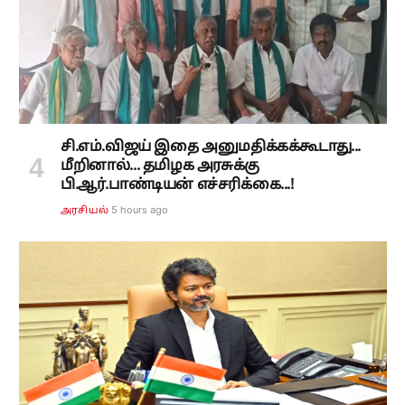
சி.எம்.விஜய் இதை அனுமதிக்கக்கூடாது...
மீறினால்... தமிழக அரசுக்கு
பி.ஆர்.பாண்டியன் எச்சரிக்கை...!
5 hours ago
அரசியல்