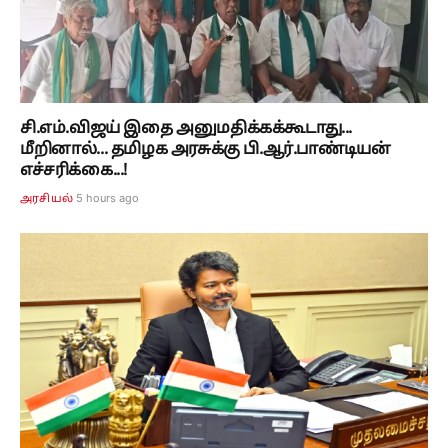
சி.எம்.விஜய் இதை அனுமதிக்கக்கூடாது...
மீறினால்... தமிழக அரசுக்கு பி.ஆர்.பாண்டியன்
எச்சரிக்கை...!
5 hours ago
அரசியல்