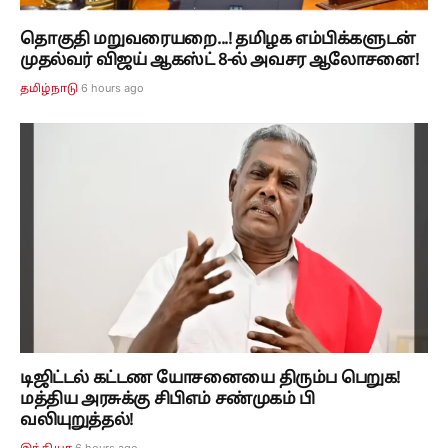
தொகுதி மறுவரையறை...! தமிழக எம்பிக்களுடன்
முதல்வர் விஜய் ஆகஸ்ட் 8-ல் அவசர ஆலோசனை!
6 hours ago
தமிழ்நாடு
டிஜிட்டல் கட்டண யோசனையை திரும்ப பெறுக!
மத்திய அரசுக்கு சிபிஎம் சண்முகம் பி
வலியுறுத்தல்!
6 hours ago