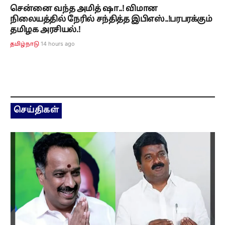
சென்னை வந்த அமித் ஷா..! விமான
நிலையத்தில் நேரில் சந்தித்த இபிஎஸ்..!பரபரக்கும்
தமிழக அரசியல்.!
14 hours ago
தமிழ்நாடு
செய்திகள்