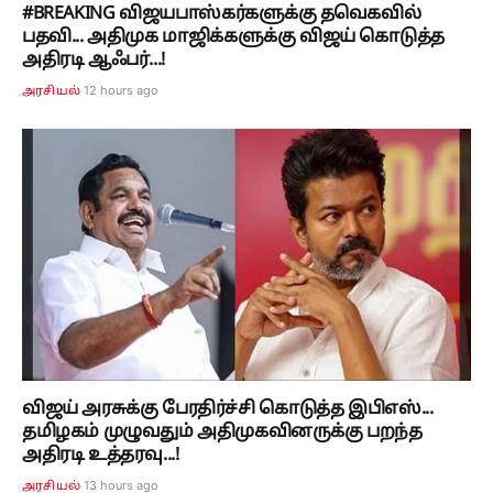
#BREAKING விஜயபாஸ்கர்களுக்கு தவெகவில்
பதவி... அதிமுக மாஜிக்களுக்கு விஜய் கொடுத்த
அதிரடி ஆஃபர்...!
12 hours ago
அரசியல்
விஜய் அரசுக்கு பேரதிர்ச்சி கொடுத்த இபிஎஸ்...
தமிழகம் முழுவதும் அதிமுகவினருக்கு பறந்த
அதிரடி உத்தரவு...!
13 hours ago
அரசியல்