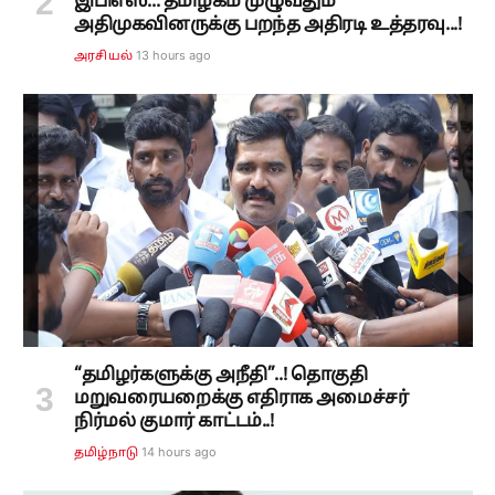
இபிஎஸ்... தமிழகம் முழுவதும்
அதிமுகவினருக்கு பறந்த அதிரடி உத்தரவு...!
13 hours ago
அரசியல்
“தமிழர்களுக்கு அநீதி”..! தொகுதி
மறுவரையறைக்கு எதிராக அமைச்சர்
நிர்மல் குமார் காட்டம்..!
14 hours ago
தமிழ்நாடு