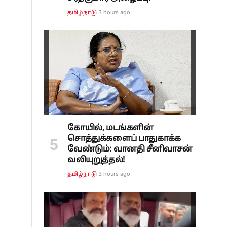
3 hours ago
தமிழ்நாடு
ி
கோயில், மடங்களின்
சொத்துக்களைப் பாதுகாக்க
வேண்டும்: வானதி சீனிவாசன்
வலியுறுத்தல்!
3 hours ago
தமிழ்நாடு