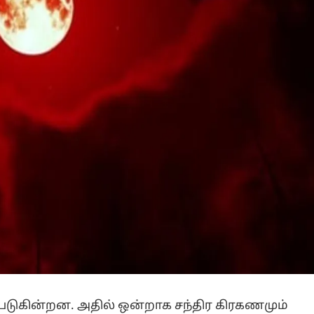
்படுகின்றன. அதில் ஒன்றாக சந்திர கிரகணமும்