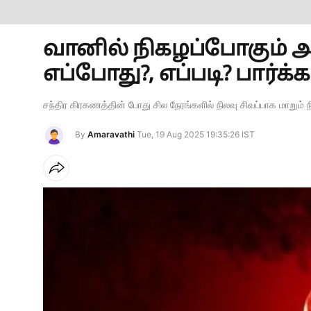
வானில் நிகழப்போகும் அத
எப்போது?, எப்படி? பார்க்க
சந்திர கிரகணத்தின் போது சில நேரங்களில் நிலவு சிவப்பாக மாறும் ந
By
Amaravathi
Tue, 19 Aug 2025 19:35:26 IST