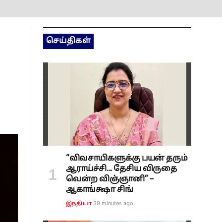
செய்திகள்
“விவசாயிகளுக்கு பயன் தரும்
ஆராய்ச்சி... தேசிய விருதை
வென்ற விஞ்ஞானி” –
ஆகாங்க்ஷா சிங்
39 minutes ago
இந்தியா