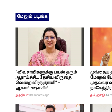
மேலும் படிங்க
“விவசாயிகளுக்கு பயன் தரும்
முந்தைய 
ஆராய்ச்சி... தேசிய விருதை
மோதல் போ
வென்ற விஞ்ஞானி” –
முதல்வர் 
ஆகாங்க்ஷா சிங்
நாகேந்திர
39 minutes ago
44 m
இந்தியா
தமிழ்நாடு