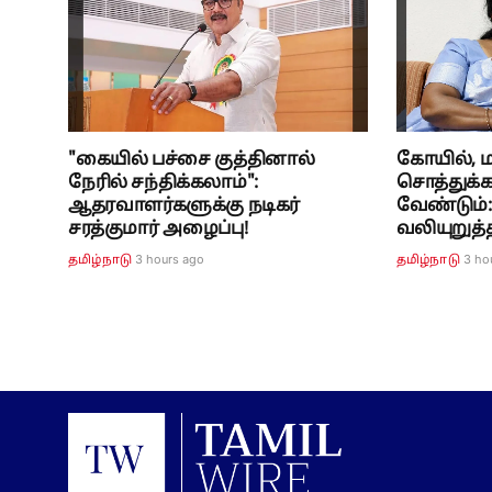
"கையில் பச்சை குத்தினால்
கோயில், 
நேரில் சந்திக்கலாம்":
சொத்துக்
ஆதரவாளர்களுக்கு நடிகர்
வேண்டும்
சரத்குமார் அழைப்பு!
வலியுறுத்த
3 hours ago
3 ho
தமிழ்நாடு
தமிழ்நாடு