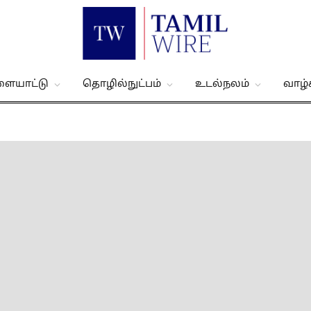
ளையாட்டு
தொழில்நுட்பம்
உடல்நலம்
வாழ