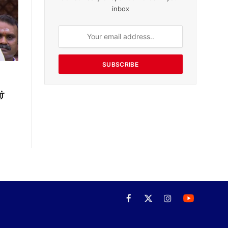
inbox
SUBSCRIBE
்
Facebook
X
Instagram
(Twitter)