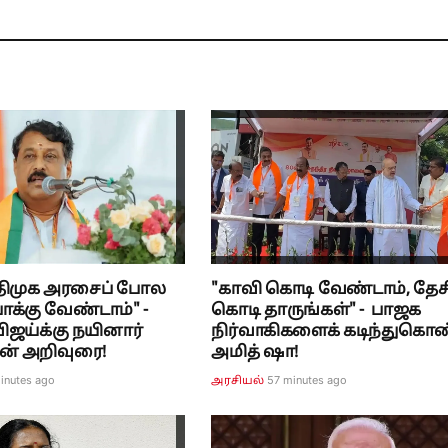
திமுக அரசைப் போல
"காவி கொடி வேண்டாம், தேச
க்கு வேண்டாம்" -
கொடி தாருங்கள்" - பாஜக
விஜய்க்கு நயினார்
நிர்வாகிகளைக் கடிந்துகொ
ன் அறிவுரை!
அமித் ஷா!
inutes ago
57 minutes ago
அரசியல்