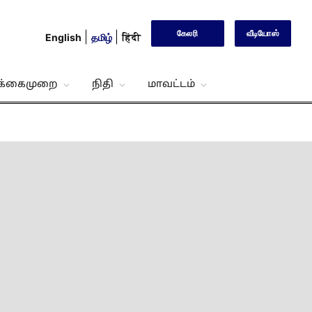
கேலரி
வீடியோஸ்
English
தமிழ்
हिंदी
்க்கைமுறை
நிதி
மாவட்டம்