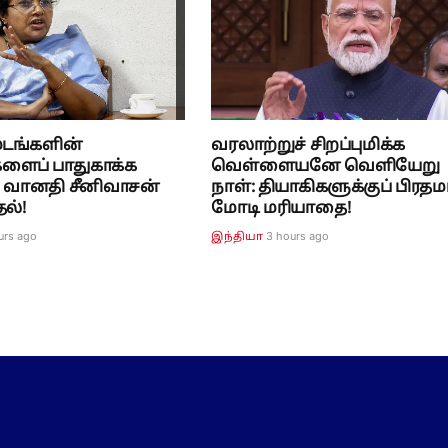
மடங்களின்
வரலாற்றுச் சிறப்புமிக்க
களைப் பாதுகாக்க
வெள்ளையனே வெளியேறு
: வானதி சீனிவாசன்
நாள்: தியாகிகளுக்குப் பிரதமர
ல்!
மோடி மரியாதை!
urs ago
3 hours ago
இந்தியா