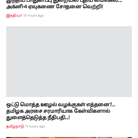
ஒட்டு மொத்த ஊழல் வழக்குகள் எத்தனை?...
தமிழக அரசை சரமாரியாக கேள்விகளால்
துளைத்தெடுத்த நீதிபதி...!
11 hours ago
தமிழ்நாடு
தமிழக மீனவர்கள் கைது! மத்திய அமைச்சர்
ஜெய்சங்கருக்கு முதல்வர் விஜய் அவசர கடிதம்!
11 hours ago
தமிழ்நாடு