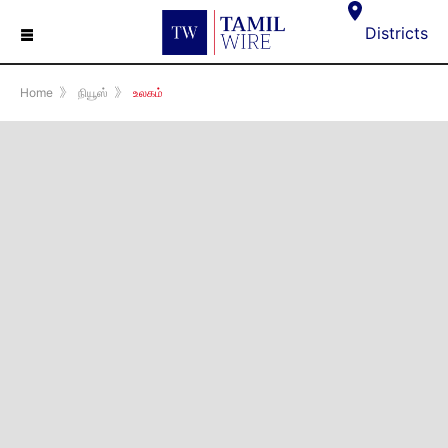
☰
Districts
Home
》
நியூஸ்
》
உலகம்