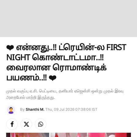
❤️ என்னது..!! ட்ரெயின்-ல FIRST
NIGHT கொண்டாட்டமா..!!
வைரலான ரொமாண்டிக்
பயணம்..!! ❤️
முதல் வகுப்பு ஏ.சி. பெட்டியை, தனியார் ஏஜென்சி ஒன்று முதல் இரவு
அறைபோல் மாற்றி இருந்தது.
By
Shanthi M.
Thu, 09 Jul 2026 07:38:06 IST
Facebook
X
Instagram
(Twitter)