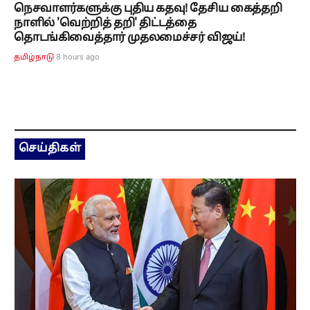
நெசவாளர்களுக்கு புதிய கதவு! தேசிய கைத்தறி
நாளில் 'வெற்றித் தறி' திட்டத்தை
தொடங்கிவைத்தார் முதலமைச்சர் விஜய்!
8 hours ago
தமிழ்நாடு
செய்திகள்