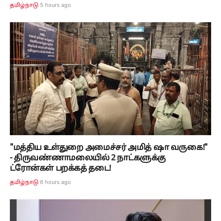
5 hours ago
தமிழ்நாடு
"மத்திய உள்துறை அமைச்சர் அமித் ஷா வருகை!"
- திருவண்ணாமலையில் 2 நாட்களுக்கு
ட்ரோன்கள் பறக்கத் தடை!
6 hours ago
தமிழ்நாடு