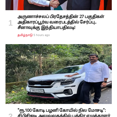
அருணாச்சலப் பிரதேசத்தின் 27 பகுதிகள்
அதிகாரப்பூர்வ வரைபடத்தில் சேர்ப்பு..
சீனாவுக்கு இந்தியாபதிலடி!
5 hours ago
தமிழ்நாடு
"ரூ.100 கோடி பழனி கோயில் நில மோசடி":
சிபிசிஐடி அலுவலகத்தில் பத்திர எழுத்தாளர்