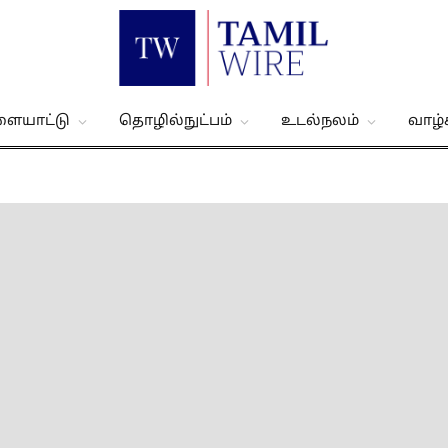
ளையாட்டு
தொழில்நுட்பம்
உடல்நலம்
வாழ