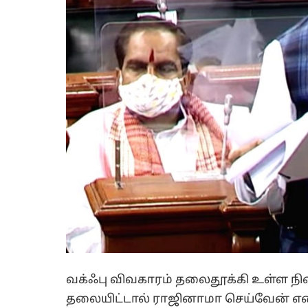
வக்ஃபு விவகாரம் தலைதூக்கி உள்ள நிலையி
தலையிட்டால் ராஜினாமா செய்வேன் என ப