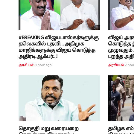
#BREAKING விஜயபாஸ்கர்களுக்கு
விஜய் அரசு
தவெகவில் பதவி... அதிமுக
கொடுத்த இ
மாஜிக்களுக்கு விஜய் கொடுத்த
முழுவதும்
அதிரடி ஆஃபர்...!
பறந்த அதிர
1 hour ago
2 hou
அரசியல்
அரசியல்
தொகுதி மறு வரையறை
தமிழக எம்ப