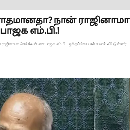
ரோதமானதா? நான் ராஜினாமா
பாஜக எம்.பி.!
் ராஜினாமா செய்வேன் என பாஜக எம்.பி., ஜக்தம்பிகா பால் சவால் விட்டுள்ளார்.