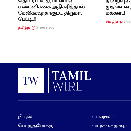
தொடர்பாக தீர்மானம்..!
நிறைவு..
எண்ணிக்கை அதிகரித்தால்
முதல்வரை 
கேலிக்கூத்தாகும்... திருமா.
மக்கள்..!
பேட்டி..!!
3 ho
தமிழ்நாடு
3 hours ago
தமிழ்நாடு
நியூஸ்
உடல்நலம்
பொழுதுபோக்கு
வாழ்க்கைமுறை