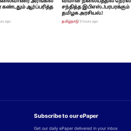
! கலைவாணர் அரங்கில்
விமான நிலையத்தில் நேரில்
கண்டதும் ஆர்ப்பரித்த
சந்தித்த இபிஎஸ்..!பரபரக்கும்
தமிழக அரசியல்.!
urs ago
3 hours ago
தமிழ்நாடு
Subscribe to our ePaper
Get our daily ePaper delivered in your inbox