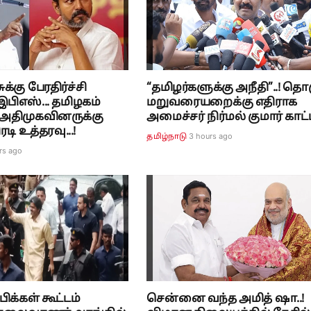
க்கு பேரதிர்ச்சி
“தமிழர்களுக்கு அநீதி”..! தொ
பிஎஸ்... தமிழகம்
மறுவரையறைக்கு எதிராக
 அதிமுகவினருக்கு
அமைச்சர் நிர்மல் குமார் காட்டம
டி உத்தரவு...!
3 hours ago
தமிழ்நாடு
rs ago
ிக்கள் கூட்டம்
சென்னை வந்த அமித் ஷா..!