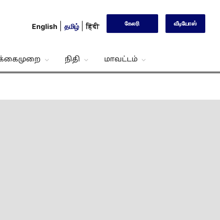
கேலரி
வீடியோஸ்
English
தமிழ்
हिंदी
்க்கைமுறை
நிதி
மாவட்டம்