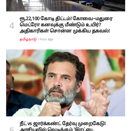
ரூ.22,100 கோடி திட்டம்! கோவை–மதுரை
மெட்ரோ கனவுக்கு மீண்டும் உயிர்?
அதிகாரிகள் சொன்ன முக்கிய தகவல்!
1 hour ago
தமிழ்நாடு
நீட் vs ஜார்க்கண்ட் தேர்வு முறைகேடு!
அரசியலில் வெடிக்கும் ‘இரட்டை