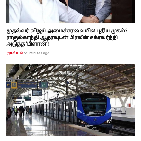
முதல்வர் விஜய் அமைச்சரவையில் புதிய முகம்?
ராகுல்காந்தி ஆதரவுடன் பிரவீன் சக்ரவர்த்தி
அடுத்த ‘பிளான்’!
59 minutes ago
அரசியல்