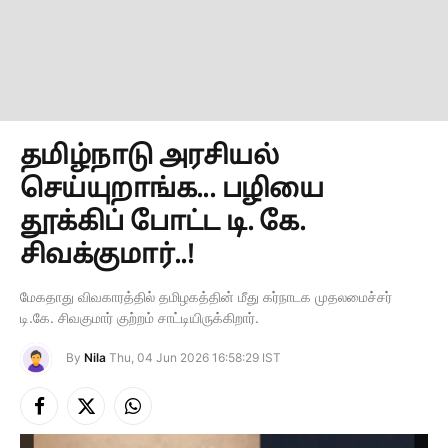
தமிழ்நாடு அரசியல்
செய்யுறாங்க... பழியை
தூக்கிப் போட்ட டி. கே.
சிவக்குமார்..!
மேகதாது விவகாரத்தில் தமிழகத்தின் மீது கர்நாடக முதலமைச்சர்
டி.கே. சிவகுமார் குற்றம் சாட்டியிருக்கிறார்.
By
Nila
Thu, 04 Jun 2026 16:58:29 IST
Facebook
X
Instagram
(Twitter)