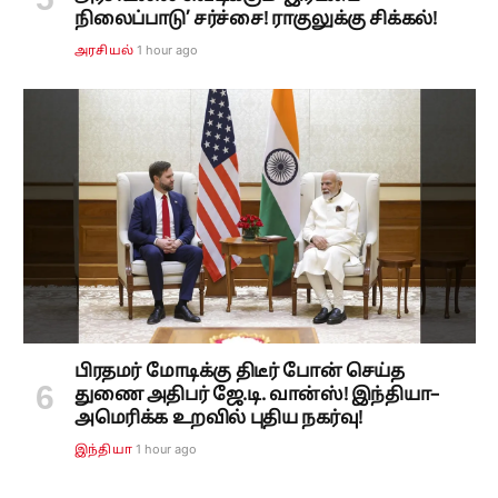
நிலைப்பாடு’ சர்ச்சை! ராகுலுக்கு சிக்கல்!
1 hour ago
அரசியல்
பிரதமர் மோடிக்கு திடீர் போன் செய்த
துணை அதிபர் ஜே.டி. வான்ஸ்! இந்தியா–
அமெரிக்க உறவில் புதிய நகர்வு!
1 hour ago
இந்தியா