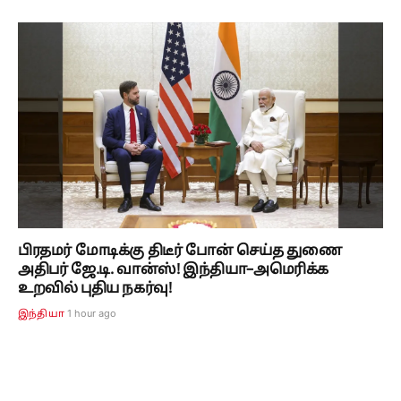
பிரதமர் மோடிக்கு திடீர் போன் செய்த துணை
அதிபர் ஜே.டி. வான்ஸ்! இந்தியா–அமெரிக்க
உறவில் புதிய நகர்வு!
1 hour ago
இந்தியா