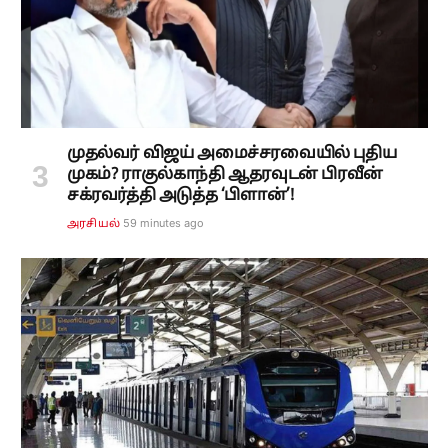
முதல்வர் விஜய் அமைச்சரவையில் புதிய
முகம்? ராகுல்காந்தி ஆதரவுடன் பிரவீன்
சக்ரவர்த்தி அடுத்த ‘பிளான்’!
59 minutes ago
அரசியல்