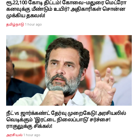
ரூ.22,100 கோடி திட்டம்! கோவை–மதுரை மெட்ரோ
கனவுக்கு மீண்டும் உயிர்? அதிகாரிகள் சொன்ன
முக்கிய தகவல்!
1 hour ago
தமிழ்நாடு
நீட் vs ஜார்க்கண்ட் தேர்வு முறைகேடு! அரசியலில்
வெடிக்கும் ‘இரட்டை நிலைப்பாடு’ சர்ச்சை!
ராகுலுக்கு சிக்கல்!
1 hour ago
அரசியல்