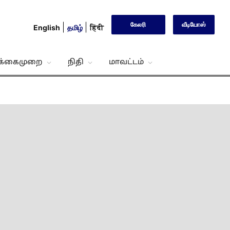
கேலரி
வீடியோஸ்
English
தமிழ்
हिंदी
்க்கைமுறை
நிதி
மாவட்டம்