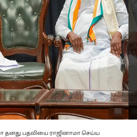
ையா தனது பதவியை ராஜினாமா செய்ய