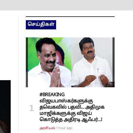
செய்திகள்
#BREAKING
விஜயபாஸ்கர்களுக்கு
தவெகவில் பதவி... அதிமுக
மாஜிக்களுக்கு விஜய்
கொடுத்த அதிரடி ஆஃபர்...!
1 hour ago
அரசியல்