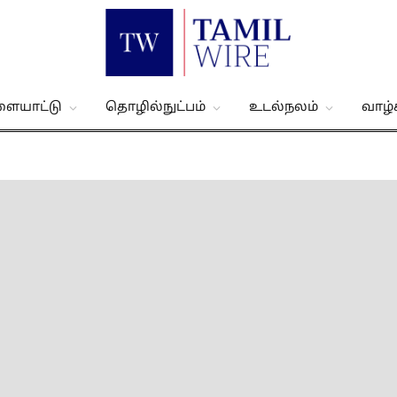
ளையாட்டு
தொழில்நுட்பம்
உடல்நலம்
வாழ