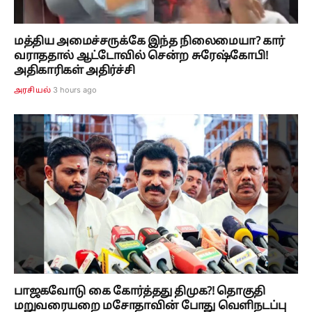
மத்திய அமைச்சருக்கே இந்த நிலைமையா? கார்
வராததால் ஆட்டோவில் சென்ற சுரேஷ்கோபி!
அதிகாரிகள் அதிர்ச்சி
3 hours ago
அரசியல்
பாஜகவோடு கை கோர்த்தது திமுக?! தொகுதி
மறுவரையறை மசோதாவின் போது வெளிநடப்பு