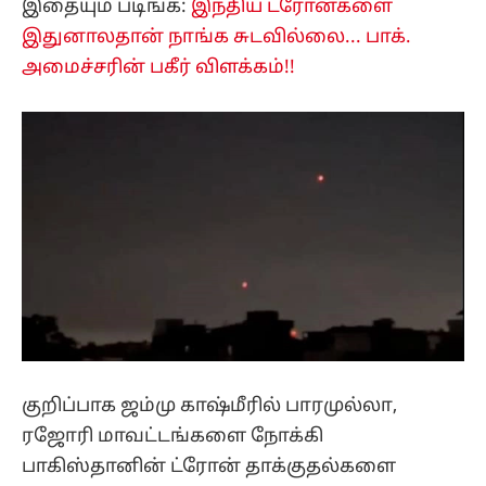
இதையும் படிங்க:
இந்திய ட்ரோன்களை
இதுனாலதான் நாங்க சுடவில்லை... பாக்.
அமைச்சரின் பகீர் விளக்கம்!!
குறிப்பாக ஜம்மு காஷ்மீரில் பாரமுல்லா,
ரஜோரி மாவட்டங்களை நோக்கி
பாகிஸ்தானின் ட்ரோன் தாக்குதல்களை