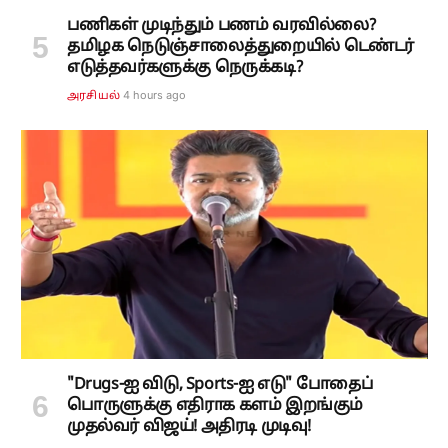
பணிகள் முடிந்தும் பணம் வரவில்லை?
தமிழக நெடுஞ்சாலைத்துறையில் டெண்டர்
எடுத்தவர்களுக்கு நெருக்கடி?
4 hours ago
அரசியல்
"Drugs-ஐ விடு, Sports-ஐ எடு" போதைப்
பொருளுக்கு எதிராக களம் இறங்கும்
முதல்வர் விஜய்! அதிரடி முடிவு!