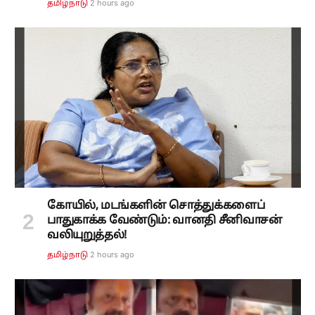
2 hours ago
தமிழ்நாடு
கோயில், மடங்களின் சொத்துக்களைப்
பாதுகாக்க வேண்டும்: வானதி சீனிவாசன்
வலியுறுத்தல்!
2 hours ago
தமிழ்நாடு