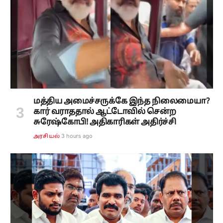
மத்திய அமைச்சருக்கே இந்த நிலைமையா?
கார் வராததால் ஆட்டோவில் சென்ற
சுரேஷ்கோபி! அதிகாரிகள் அதிர்ச்சி
3 hours ago
அரசியல்