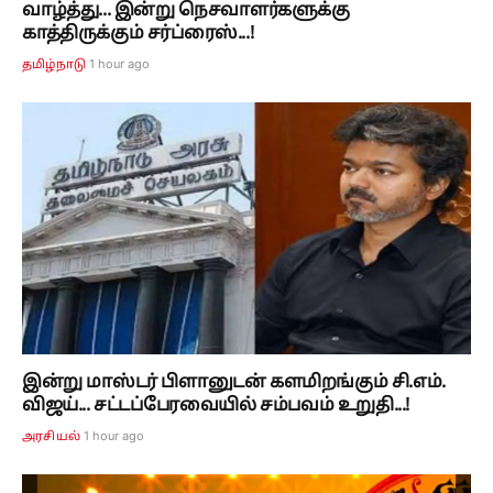
வாழ்த்து... இன்று நெசவாளர்களுக்கு
காத்திருக்கும் சர்ப்ரைஸ்...!
1 hour ago
தமிழ்நாடு
இன்று மாஸ்டர் பிளானுடன் களமிறங்கும் சி.எம்.
விஜய்... சட்டப்பேரவையில் சம்பவம் உறுதி...!
1 hour ago
அரசியல்