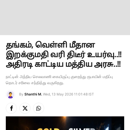
தங்கம், வெள்ளி மீதான
இறக்குமதி வரி திடீர் உயர்வு..!!
அதிரடி காட்டிய மத்திய அரசு..!!
நாட்டின் அந்நிய செலவாணி கையிருப்பு குறைந்து ரூபாயின் மதிப்பு
தொடர் சரிவை சந்தித்து வருகிறது.
By
Shanthi M.
Wed, 13 May 2026 11:01:48 IST
Facebook
X
Instagram
(Twitter)