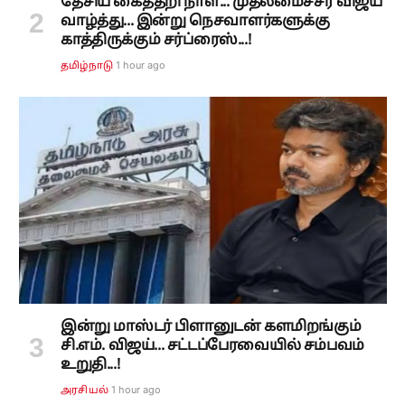
தேசிய கைத்தறி நாள்... முதலமைச்சர் விஜய்
வாழ்த்து... இன்று நெசவாளர்களுக்கு
காத்திருக்கும் சர்ப்ரைஸ்...!
1 hour ago
தமிழ்நாடு
இன்று மாஸ்டர் பிளானுடன் களமிறங்கும்
சி.எம். விஜய்... சட்டப்பேரவையில் சம்பவம்
உறுதி...!
1 hour ago
அரசியல்