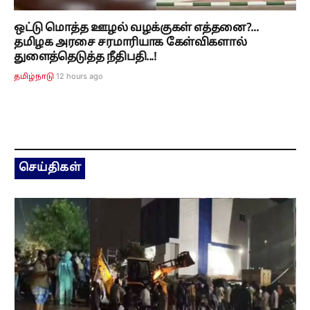
ஒட்டு மொத்த ஊழல் வழக்குகள் எத்தனை?...
தமிழக அரசை சரமாரியாக கேள்விகளால்
துளைத்தெடுத்த நீதிபதி...!
12 hours ago
தமிழ்நாடு
செய்திகள்