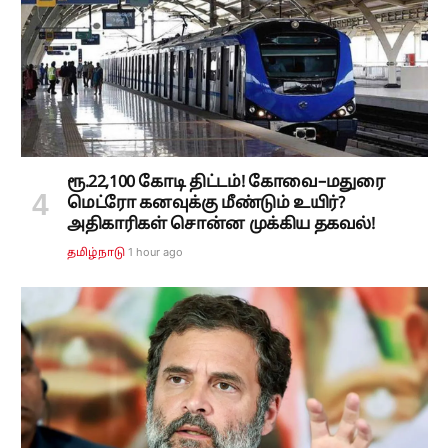
ரூ.22,100 கோடி திட்டம்! கோவை–மதுரை
மெட்ரோ கனவுக்கு மீண்டும் உயிர்?
அதிகாரிகள் சொன்ன முக்கிய தகவல்!
1 hour ago
தமிழ்நாடு