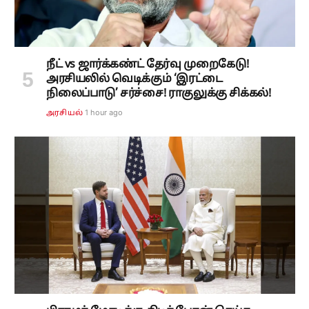
நீட் vs ஜார்க்கண்ட் தேர்வு முறைகேடு!
அரசியலில் வெடிக்கும் ‘இரட்டை
நிலைப்பாடு’ சர்ச்சை! ராகுலுக்கு சிக்கல்!
1 hour ago
அரசியல்