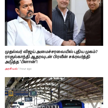
முதல்வர் விஜய் அமைச்சரவையில் புதிய முகம்?
ராகுல்காந்தி ஆதரவுடன் பிரவீன் சக்ரவர்த்தி
அடுத்த ‘பிளான்’!
1 hour ago
அரசியல்