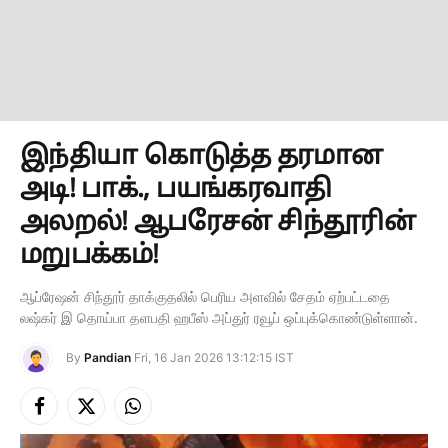
இந்தியா கொடுத்த தரமான
அடி! பாக்., பயங்கரவாதி
அலறல்! ஆபரேசன் சிந்தூரின்
மறுபக்கம்!
ஆப்ரேஷன் சிந்தூர் தாக்குதலில் பெரிய அளவில் சேதம் ஏற்பட்டதை
லஷ்கர் இ தொய்பா தளபதி ஹபீஸ் அப்துர் ரவூப் ஒப்புக்கொண்டுள்ளான்.
By
Pandian
Fri, 16 Jan 2026 13:12:15 IST
Facebook
X
Instagram
(Twitter)