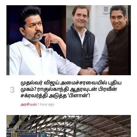
முதல்வர் விஜய் அமைச்சரவையில் புதிய
முகம்? ராகுல்காந்தி ஆதரவுடன் பிரவீன்
சக்ரவர்த்தி அடுத்த ‘பிளான்’!
1 hour ago
அரசியல்