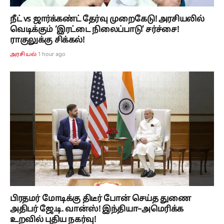
நீட் vs ஜார்க்கண்ட் தேர்வு முறைகேடு! அரசியலில்
வெடிக்கும் ‘இரட்டை நிலைப்பாடு’ சர்ச்சை!
ராகுலுக்கு சிக்கல்!
1 hour ago
அரசியல்
பிரதமர் மோடிக்கு திடீர் போன் செய்த துணை
அதிபர் ஜே.டி. வான்ஸ்! இந்தியா–அமெரிக்க
உறவில் புதிய நகர்வு!