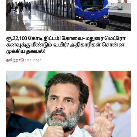
ரூ.22,100 கோடி திட்டம்! கோவை–மதுரை மெட்ரோ
கனவுக்கு மீண்டும் உயிர்? அதிகாரிகள் சொன்ன
முக்கிய தகவல்!
1 hour ago
தமிழ்நாடு