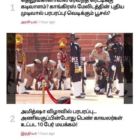
தெலுங்கானாவில் ரேவந்த் ரெட்டிக்கு
கடிவாளம்? காங்கிரஸ் மேலிடத்தின் புதிய
முடிவால் பரபரப்பு! வெடிக்கும் பூசல்?
1 hour ago
அரசியல்
அமித்ஷா விழாவில் பரபரப்பு...
அணிவகுப்பின்போது பெண் காவலர்கள்
உட்பட 10 பேர் மயக்கம்!
1 hour ago
இந்தியா