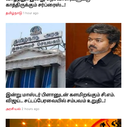
காத்திருக்கும் சர்ப்ரைஸ்...!
1 hour ago
தமிழ்நாடு
இன்று மாஸ்டர் பிளானுடன் களமிறங்கும் சி.எம்.
விஜய்... சட்டப்பேரவையில் சம்பவம் உறுதி...!
2 hours ago
அரசியல்