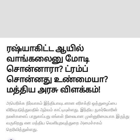
ரஷ்யாகிட்ட ஆயில்
வாங்கலைனு மோடி
சொன்னாரா? ட்ரம்ப்
சொன்னது உண்மையா?
மத்திய அரசு விளக்கம்!
அமெரிக்க நிர்வாகம் இந்தியாவுடனான எரிசக்தி ஒத்துழைப்பை
விரிவுபடுத்துவதில் ஆர்வம் காட்டியுள்ளது. இந்திய நுகர்வோரின்
நலன்களைப் பாதுகாப்பது எங்கள் நிலையான முன்னுரிமையாக இருந்து
வருகிறது என மத்திய வெளியுறவுத்துறை அமைச்சகம்
தெரிவித்துள்ளது.