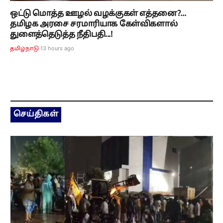
ஒட்டு மொத்த ஊழல் வழக்குகள் எத்தனை?...
தமிழக அரசை சரமாரியாக கேள்விகளால்
துளைத்தெடுத்த நீதிபதி...!
13 hours ago
தமிழ்நாடு
செய்திகள்