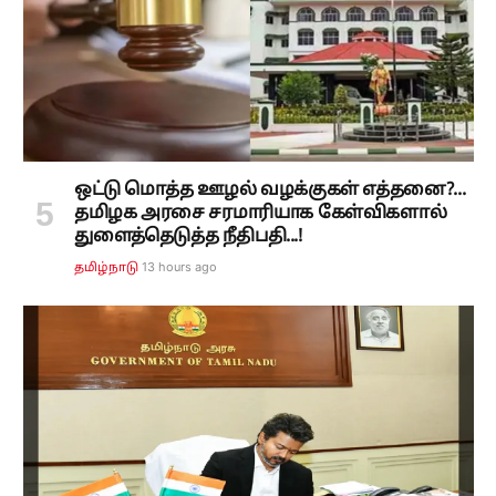
ஒட்டு மொத்த ஊழல் வழக்குகள் எத்தனை?...
தமிழக அரசை சரமாரியாக கேள்விகளால்
துளைத்தெடுத்த நீதிபதி...!
13 hours ago
தமிழ்நாடு