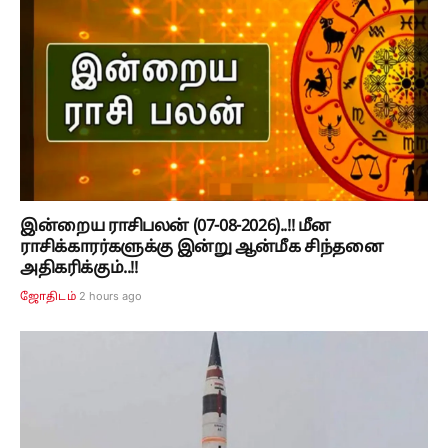
இன்றைய ராசிபலன் (07-08-2026)..!! மீன
ராசிக்காரர்களுக்கு இன்று ஆன்மீக சிந்தனை
அதிகரிக்கும்..!!
2 hours ago
ஜோதிடம்