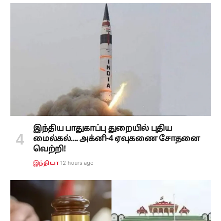
இந்திய பாதுகாப்பு துறையில் புதிய
மைல்கல்.... அக்னி-4 ஏவுகணை சோதனை
வெற்றி!
12 hours ago
இந்தியா