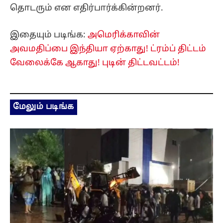
தொடரும் என எதிர்பார்க்கின்றனர்.
இதையும் படிங்க:
அமெரிக்காவின்
அவமதிப்பை இந்தியா ஏற்காது! ட்ரம்ப் திட்டம்
வேலைக்கே ஆகாது! புடின் திட்டவட்டம்!
மேலும் படிங்க