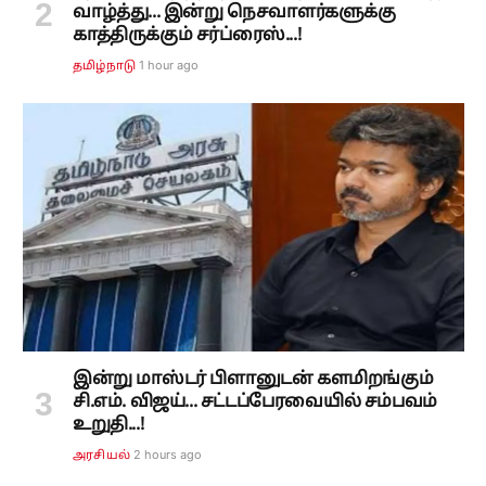
வாழ்த்து... இன்று நெசவாளர்களுக்கு
காத்திருக்கும் சர்ப்ரைஸ்...!
1 hour ago
தமிழ்நாடு
இன்று மாஸ்டர் பிளானுடன் களமிறங்கும்
சி.எம். விஜய்... சட்டப்பேரவையில் சம்பவம்
உறுதி...!
2 hours ago
அரசியல்