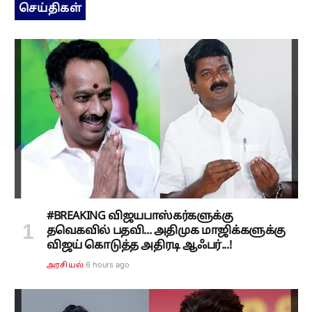
செய்திகள்
#BREAKING விஜயபாஸ்கர்களுக்கு
தவெகவில் பதவி... அதிமுக மாஜிக்களுக்கு
விஜய் கொடுத்த அதிரடி ஆஃபர்...!
6 hours ago
அரசியல்