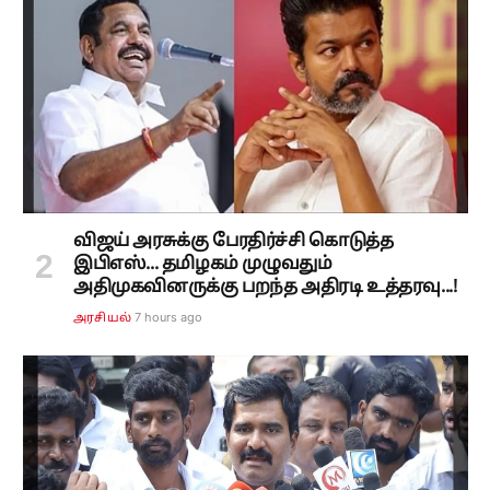
விஜய் அரசுக்கு பேரதிர்ச்சி கொடுத்த
இபிஎஸ்... தமிழகம் முழுவதும்
அதிமுகவினருக்கு பறந்த அதிரடி உத்தரவு...!
7 hours ago
அரசியல்