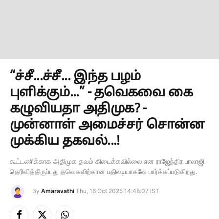
“ச்சீ...ச்சீ... இந்த பழம்
புளிக்கும்...” - தவெகவை கை
கழுவியதா அதிமுக? -
முன்னாள் அமைச்சர் சொன்ன
முக்கிய தகவல்...!
கூட்டணிக்காக அதிமுக தவம் கிடைக்கவில்லை என ராஜேந்திர பாலாஜி
தெரிவித்திருப்பது தவெகவிற்கான பதிலடியாகவே பார்க்கப்படுகிறது.
By
Amaravathi
Thu, 16 Oct 2025 14:48:07 IST