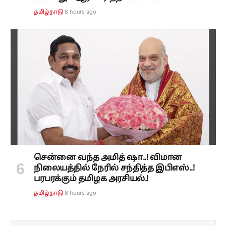
8 hours ago
தமிழ்நாடு
சென்னை வந்த அமித் ஷா..! விமான
நிலையத்தில் நேரில் சந்தித்த இபிஎஸ்..!
பரபரக்கும் தமிழக அரசியல்.!
8 hours ago
தமிழ்நாடு