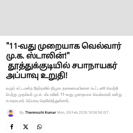
"11-வது முறையாக வெல்வார்
மு.க. ஸ்டாலின்!"
தூத்துக்குடியில் சபாநாயகர்
அப்பாவு உறுதி!
வரும் சட்டமன்ற தேர்தலில் திமுக தலைமையிலான கூட்டணி வெற்றி
பெற்று முதல்வர் மு.க. ஸ்டாலின் 11-வது முறையாக வெல்வாஎர் என்று
சபாநாயகர் அப்பாவு தெரிவித்துள்ளார்.
By
Thenmozhi Kumar
Mon, 09 Feb 2026 18:56:56 IST
Facebook
X
Instagram