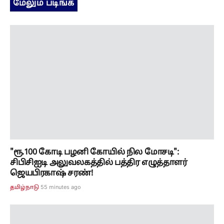
மேலும் படிங்க
"ரூ.100 கோடி பழனி கோயில் நில மோசடி":
சிபிசிஐடி அலுவலகத்தில் பத்திர எழுத்தாளர்
ஜெயபிரகாஷ் சரண்!
55 minutes ago
தமிழ்நாடு