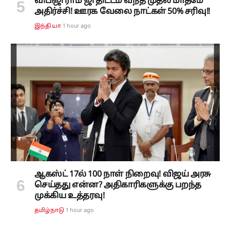
விபிஜி ராம் ஜி திட்டம் வந்த முதல் மாதமே
அதிர்ச்சி! ஊரக வேலை நாட்கள் 50% சரிவு!!
1 hour ago
இந்தியா
ஆகஸ்ட் 17ல் 100 நாள் நிறைவு! விஜய் அரசு
செய்தது என்ன? அதிகாரிகளுக்கு பறந்த
முக்கிய உத்தரவு!
1 hour ago
தமிழ்நாடு