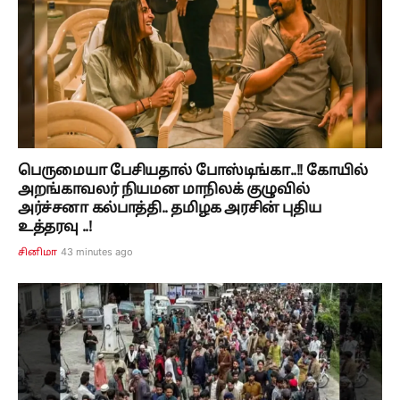
பெருமையா பேசியதால் போஸ்டிங்கா..!! கோயில்
அறங்காவலர் நியமன மாநிலக் குழுவில்
அர்ச்சனா கல்பாத்தி.. தமிழக அரசின் புதிய
உத்தரவு ..!
43 minutes ago
சினிமா