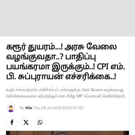
கரூர் துயரம்...! அரசு வேலை
வழங்குவதா..? பாதிப்பு
பயங்கரமா இருக்கும்..! CPI எம்.
பி. சுப்புராயன் எச்சரிக்கை..!
கரூர் சம்பவத்தால் பாதிக்கப்பட்டவர்களுக்கு அரசு வேலை வழங்குவது
பின்விளைவுகளை ஏற்படுத்தும் என சிபிஐ MP சுப்பராயன் தெரிவித்தார்.
By
Nila
Thu, 09 Jul 2026 09:31:07 IST
Facebook
X
Instagram
(Twitter)