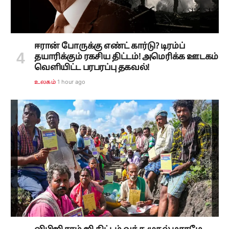
ஈரான் போருக்கு எண்ட் கார்டு? டிரம்ப்
தயாரிக்கும் ரகசிய திட்டம்! அமெரிக்க ஊடகம்
வெளியிட்ட பரபரப்பு தகவல்!
1 hour ago
உலகம்