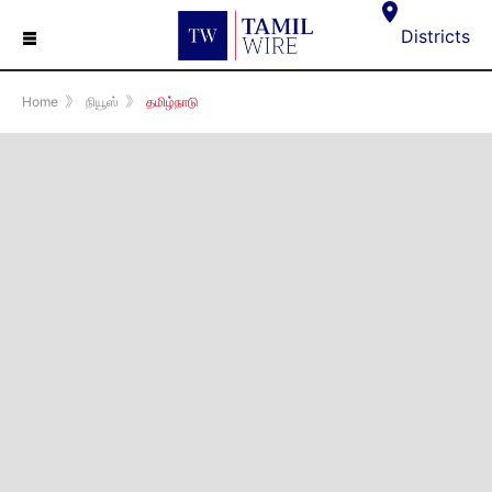
☰
Districts
Home
》
நியூஸ்
》
தமிழ்நாடு