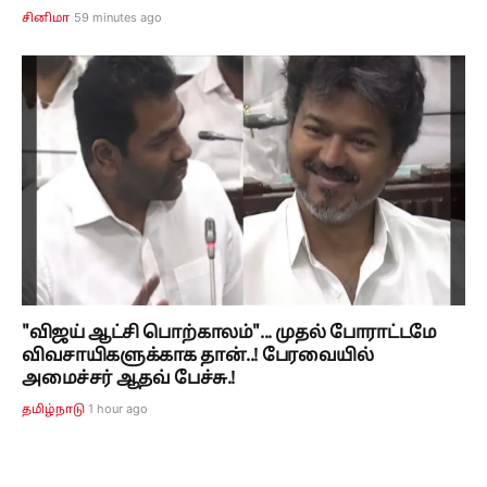
59 minutes ago
சினிமா
"விஜய் ஆட்சி பொற்காலம்"... முதல் போராட்டமே
விவசாயிகளுக்காக தான்..! பேரவையில்
அமைச்சர் ஆதவ் பேச்சு.!
1 hour ago
தமிழ்நாடு