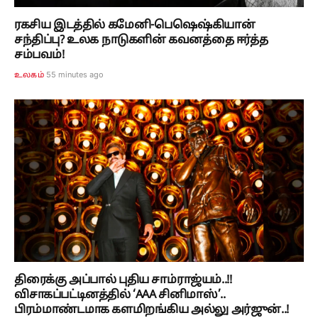
ரகசிய இடத்தில் கமேனி-பெஷெஷ்கியான்
சந்திப்பு? உலக நாடுகளின் கவனத்தை ஈர்த்த
சம்பவம்!
55 minutes ago
உலகம்
திரைக்கு அப்பால் புதிய சாம்ராஜ்யம்..!!
விசாகப்பட்டினத்தில் ‘AAA சினிமாஸ்’..
பிரம்மாண்டமாக களமிறங்கிய அல்லு அர்ஜுன்..!