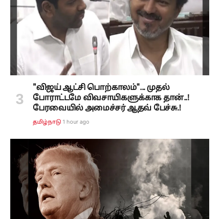
"விஜய் ஆட்சி பொற்காலம்"... முதல்
போராட்டமே விவசாயிகளுக்காக தான்..!
பேரவையில் அமைச்சர் ஆதவ் பேச்சு.!
1 hour ago
தமிழ்நாடு