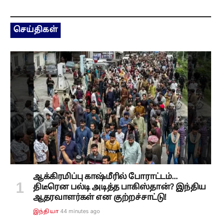
செய்திகள்
ஆக்கிரமிப்பு காஷ்மீரில் போராட்டம்...
திடீரென பல்டி அடித்த பாகிஸ்தான்? இந்திய
ஆதரவாளர்கள் என குற்றச்சாட்டு!
44 minutes ago
இந்தியா