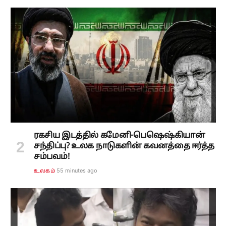
ரகசிய இடத்தில் கமேனி-பெஷெஷ்கியான்
சந்திப்பு? உலக நாடுகளின் கவனத்தை ஈர்த்த
சம்பவம்!
55 minutes ago
உலகம்