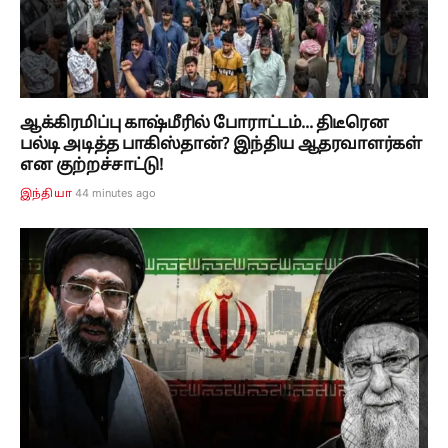
ஆக்கிரமிப்பு காஷ்மீரில் போராட்டம்... திடீரென
பல்டி அடித்த பாகிஸ்தான்? இந்திய ஆதரவாளர்கள்
என குற்றச்சாட்டு!
44 minutes ago
இந்தியா