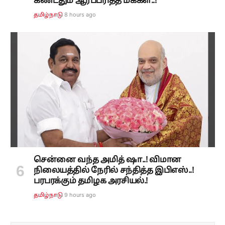
கண்டதும் ஆர்ப்பரித்த மக்கள்..!
8 hours ago
தமிழ்நாடு
சென்னை வந்த அமித் ஷா..! விமான
நிலையத்தில் நேரில் சந்தித்த இபிஎஸ்..!
பரபரக்கும் தமிழக அரசியல்.!
9 hours ago
தமிழ்நாடு