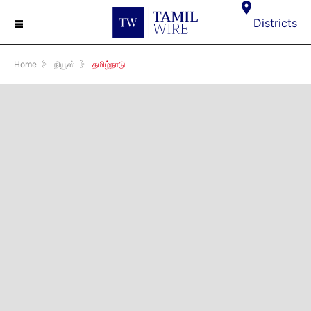
☰
Districts
Home
》
நியூஸ்
》
தமிழ்நாடு