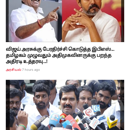
விஜய் அரசுக்கு பேரதிர்ச்சி கொடுத்த இபிஎஸ்...
தமிழகம் முழுவதும் அதிமுகவினருக்கு பறந்த
அதிரடி உத்தரவு...!
7 hours ago
அரசியல்