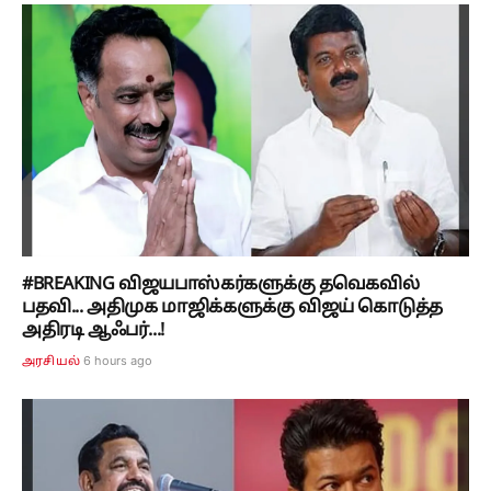
#BREAKING விஜயபாஸ்கர்களுக்கு தவெகவில்
பதவி... அதிமுக மாஜிக்களுக்கு விஜய் கொடுத்த
அதிரடி ஆஃபர்...!
6 hours ago
அரசியல்