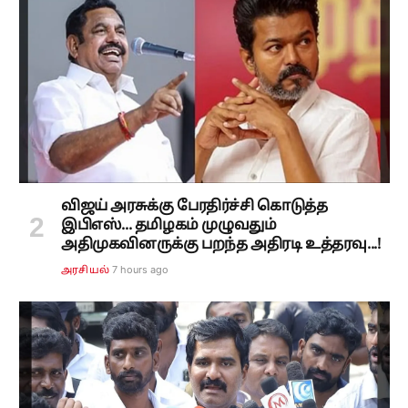
விஜய் அரசுக்கு பேரதிர்ச்சி கொடுத்த
இபிஎஸ்... தமிழகம் முழுவதும்
அதிமுகவினருக்கு பறந்த அதிரடி உத்தரவு...!
7 hours ago
அரசியல்