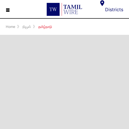
☰
Districts
Home
》
நியூஸ்
》
தமிழ்நாடு