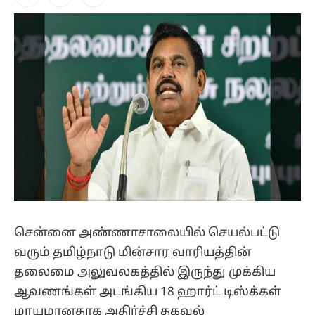
Facebook
X
Instagram
(Twitter)
சென்னை அண்ணாசாலையில் செயல்பட்டு
வரும் தமிழ்நாடு மின்சார வாரியத்தின்
தலைமை அலுவலகத்தில் இருந்து முக்கிய
ஆவணங்கள் அடங்கிய 18 ஹார்ட் டிஸ்க்கள்
மாயமானதாக அதிர்ச்சி தகவல்