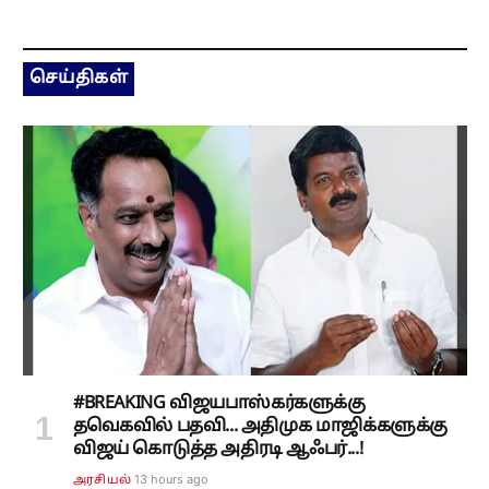
செய்திகள்
#BREAKING விஜயபாஸ்கர்களுக்கு
தவெகவில் பதவி... அதிமுக மாஜிக்களுக்கு
விஜய் கொடுத்த அதிரடி ஆஃபர்...!
13 hours ago
அரசியல்