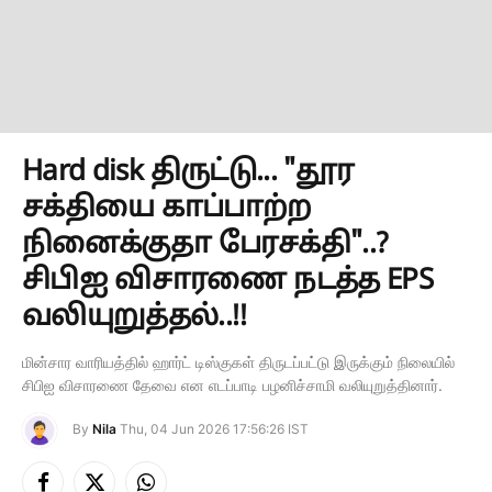
Hard disk திருட்டு... "தூர
சக்தியை காப்பாற்ற
நினைக்குதா பேரசக்தி"..?
சிபிஐ விசாரணை நடத்த EPS
வலியுறுத்தல்..!!
மின்சார வாரியத்தில் ஹார்ட் டிஸ்குகள் திருடப்பட்டு இருக்கும் நிலையில்
சிபிஐ விசாரணை தேவை என எடப்பாடி பழனிச்சாமி வலியுறுத்தினார்.
By
Nila
Thu, 04 Jun 2026 17:56:26 IST