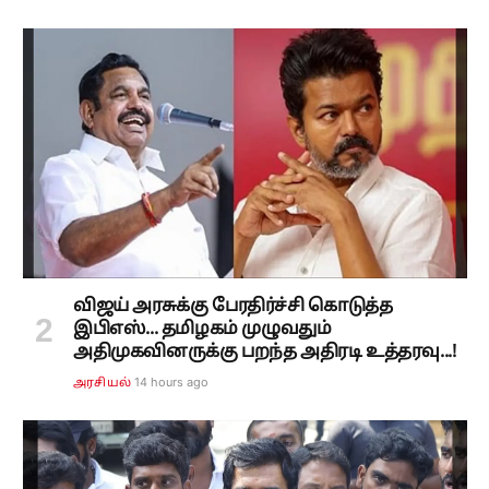
விஜய் அரசுக்கு பேரதிர்ச்சி கொடுத்த
இபிஎஸ்... தமிழகம் முழுவதும்
அதிமுகவினருக்கு பறந்த அதிரடி உத்தரவு...!
14 hours ago
அரசியல்