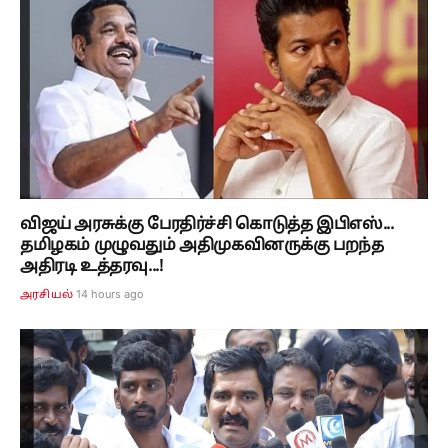
விஜய் அரசுக்கு பேரதிர்ச்சி கொடுத்த இபிஎஸ்...
தமிழகம் முழுவதும் அதிமுகவினருக்கு பறந்த
அதிரடி உத்தரவு...!
14 hours ago
அரசியல்