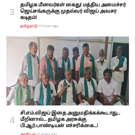
தமிழக மீனவர்கள் கைது! மத்திய அமைச்சர்
ஜெய்சங்கருக்கு முதல்வர் விஜய் அவசர
கடிதம்!
11 hours ago
தமிழ்நாடு
சி.எம்.விஜய் இதை அனுமதிக்கக்கூடாது...
மீறினால்... தமிழக அரசுக்கு
பி.ஆர்.பாண்டியன் எச்சரிக்கை...!
11 hours ago
அரசியல்