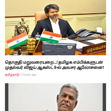
தொகுதி மறுவரையறை...! தமிழக எம்பிக்களுடன்
முதல்வர் விஜய் ஆகஸ்ட் 8-ல் அவசர ஆலோசனை!
11 hours ago
தமிழ்நாடு