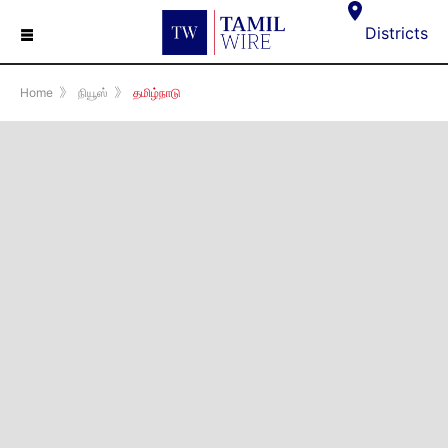
☰
Districts
Home
》
நியூஸ்
》
தமிழ்நாடு