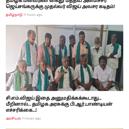
தமிழக மீனவர்கள் கைது! மத்திய அமைச்சர்
ஜெய்சங்கருக்கு முதல்வர் விஜய் அவசர கடிதம்!
11 hours ago
தமிழ்நாடு
சி.எம்.விஜய் இதை அனுமதிக்கக்கூடாது...
மீறினால்... தமிழக அரசுக்கு பி.ஆர்.பாண்டியன்
எச்சரிக்கை...!
11 hours ago
அரசியல்