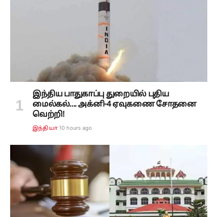
இந்திய பாதுகாப்பு துறையில் புதிய
மைல்கல்.... அக்னி-4 ஏவுகணை சோதனை
வெற்றி!
10 hours ago
இந்தியா