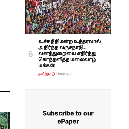
உச்ச நீதிமன்ற உத்தரவால்
அதிர்ந்த வருசநாடு...
வனத்துறையை எதிர்த்து
கொந்தளித்த மலைவாழ்
மக்கள்!
1 hour ago
தமிழ்நாடு
Subscribe to our
ePaper