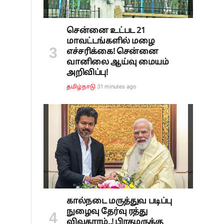
சென்னை உட்பட 21
மாவட்டங்களில் மழை
எச்சரிக்கை! சென்னை
வானிலை ஆய்வு மையம்
அறிவிப்பு!
31 minutes ago
தமிழ்நாடு
கால்நடை மருத்துவ படிப்பு
நுழைவு தேர்வு ரத்து
விவகாரம்..! பிரதமருக்கு