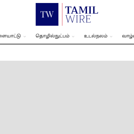
ளையாட்டு
தொழில்நுட்பம்
உடல்நலம்
வாழ