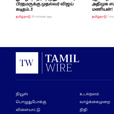
பிரதமருக்கு முதல்வர் விஜய்
அதிமுக எம
கடிதம்..!!
மணியன்!
35 minutes ago
1 ho
தமிழ்நாடு
தமிழ்நாடு
நியூஸ்
உடல்நலம்
பொழுதுபோக்கு
வாழ்க்கைமுறை
விளையாட்டு
நிதி