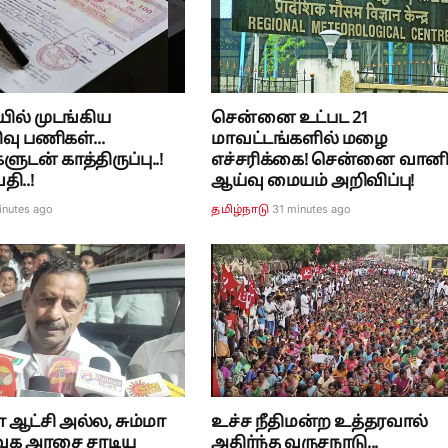
ல் முடங்கிய
சென்னை உட்பட 21
ிவு பணிகள்...
மாவட்டங்களில் மழை
ன் காத்திருப்பு..!
எச்சரிக்கை! சென்னை வா
ி..!
ஆய்வு மையம் அறிவிப்பு!
inutes ago
31 minutes ago
தமிழ்நாடு
 ஆட்சி அல்ல, சும்மா
உச்ச நீதிமன்ற உத்தரவால்
வெக அரசை சாடிய
அதிர்ந்த வருசநாடு...