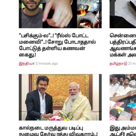
"பசிக்கும்-ல"..! "ரீல்ஸ் போட்ட
சென்னையி
மனைவி"..! சோறு போடாததால்
பத்திரப்பத
போட்டுத் தள்ளிய கணவன்
ஆவணங்களுட
கைது.!
மக்கள் அவத
3 minutes ago
21 m
இந்தியா
தமிழ்நாடு
கால்நடை மருத்துவ படிப்பு
இது அம்மா
நுழைவு தேர்வு ரத்து விவகாரம்..!
ஆட்சி! த