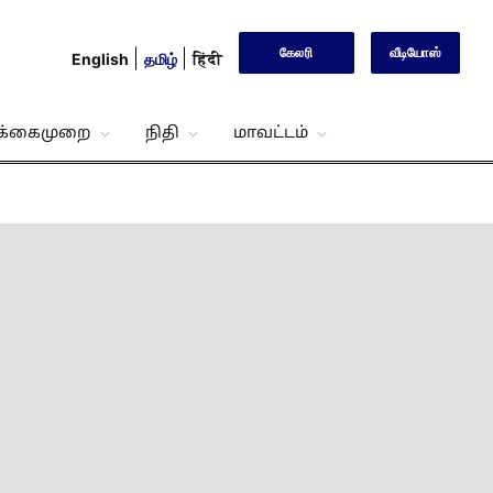
கேலரி
வீடியோஸ்
English
தமிழ்
हिंदी
்க்கைமுறை
நிதி
மாவட்டம்