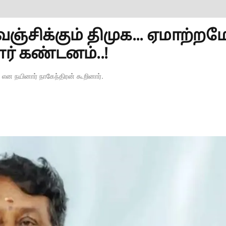
ஞ்சிக்கும் திமுக... ஏமாற்றம
ார் கண்டனம்..!
 என நயினார் நாகேந்திரன் கூறினார்.