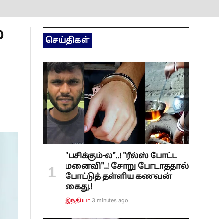
ே
செய்திகள்
"பசிக்கும்-ல"..! "ரீல்ஸ் போட்ட
மனைவி"..! சோறு போடாததால்
போட்டுத் தள்ளிய கணவன்
கைது.!
3 minutes ago
இந்தியா