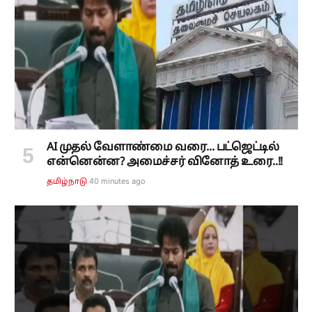
AI முதல் வேளாண்மை வரை... பட்ஜெட்டில்
என்னென்ன? அமைச்சர் வினோத் உரை..!!
40 minutes ago
தமிழ்நாடு