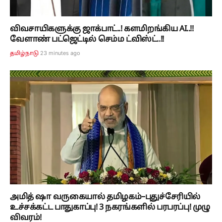
விவசாயிகளுக்கு ஜாக்பாட்..! களமிறங்கிய AI..!!
வேளாண் பட்ஜெட்டில் செம்ம ட்விஸ்ட்..!!
23 minutes ago
தமிழ்நாடு
அமித் ஷா வருகையால் தமிழகம்–புதுச்சேரியில்
உச்சக்கட்ட பாதுகாப்பு! 3 நகரங்களில் பரபரப்பு! முழு
விவரம்!