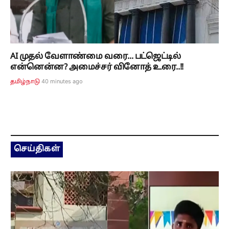
AI முதல் வேளாண்மை வரை... பட்ஜெட்டில்
என்னென்ன? அமைச்சர் வினோத் உரை..!!
40 minutes ago
தமிழ்நாடு
செய்திகள்