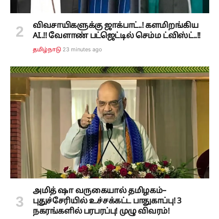
விவசாயிகளுக்கு ஜாக்பாட்..! களமிறங்கிய
AI..!! வேளாண் பட்ஜெட்டில் செம்ம ட்விஸ்ட்..!!
23 minutes ago
தமிழ்நாடு
அமித் ஷா வருகையால் தமிழகம்–
புதுச்சேரியில் உச்சக்கட்ட பாதுகாப்பு! 3
நகரங்களில் பரபரப்பு! முழு விவரம்!