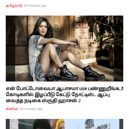
28 minutes ago
தமிழ்நாடு
என் போட்டோவையா ஆபாசமா use பண்ணுறீங்க..!!
கோடிகளில் இழப்பீடு கேட்டு நோட்டிஸ்.. ஆப்பு
வைத்த நடிகை ஸ்ருதி ஹாசன்..!
30 minutes ago
சினிமா