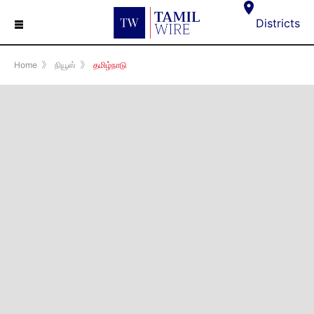
☰
Districts
Home
》
நியூஸ்
》
தமிழ்நாடு