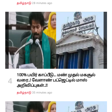
28 minutes ago
தமிழ்நாடு
100% பயிர் காப்பீடு... மண் முதல் மகசூல்
வரை..! வேளாண் பட்ஜெட்டில் மாஸ்
அறிவிப்புகள்..!!
36 minutes ago
தமிழ்நாடு