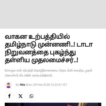
வாகன உற்பத்தியில்
தமிழ்நாடு முன்னணி..! டாடா
நிறுவனத்தை புகழ்ந்து
தள்ளிய முதலமைச்சர்..!
சொகுசு கார் உற்பத்தி தொழிற்சாலையை தொடங்கி வைத்த முதல்
அமைச்சர் ஸ்டாலின் உரையாற்றினார்.
By
Nila
Mon, 09 Feb 2026 12:22:07 IST
Facebook
X
Instagram
(Twitter)