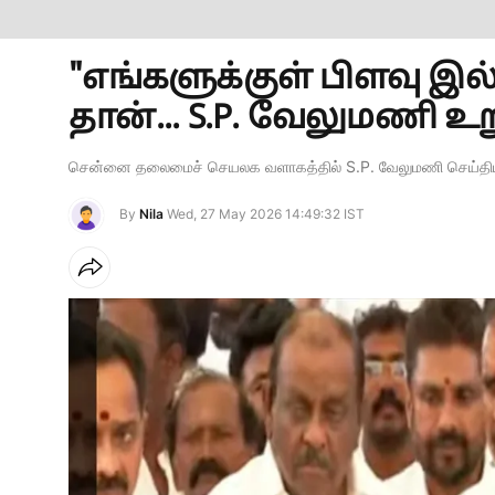
"எங்களுக்குள் பிளவு இல
தான்... S.P. வேலுமணி உறு
சென்னை தலைமைச் செயலக வளாகத்தில் S.P. வேலுமணி செய்தியாள
By
Nila
Wed, 27 May 2026 14:49:32 IST