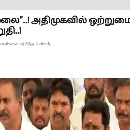
்லை"..! அதிமுகவில் ஒற்றும
தி..!
ர்களை சந்தித்து பேசினார்.