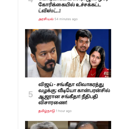
கோரிக்கையில் உச்சக்கட்ட
ட்விஸ்ட்...!
54 minutes ago
அரசியல்
விஜய் - சங்கீதா விவாகரத்து
வழக்கு: வீடியோ கான்பரன்சில்
ஆஜரான சங்கீதா! நீதிபதி
விசாரணை!
1 hour ago
தமிழ்நாடு