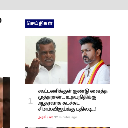
ை
செய்திகள்
கூட்டணிக்குள் குண்டு வைத்த
முத்தரசன்... உதயநிதிக்கு
ஆதரவாக சுடச்சுட
சி.எம்.விஜய்க்கு பதிலடி...!
32 minutes ago
அரசியல்