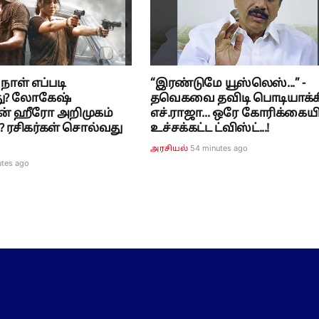
் நாள் எப்படி
“இரண்டுமே யூஸ்லெஸ்...” -
து? லோகேஷ்
தவெகவை தவிடி பொடியாக்
் ஹீரோ அறிமுகம்
எச்.ராஜா... ஒரே கோரிக்கையி
 ரசிகர்கள் சொல்வது
உச்சக்கட்ட ட்விஸ்ட்...!
54 minutes ago
அரசியல்
utes ago