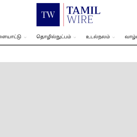
ளையாட்டு
தொழில்நுட்பம்
உடல்நலம்
வாழ