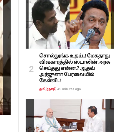
சொல்லுங்க உதய்..! மேகதாது
விவகாரத்தில் ஸ்டாலின் அரசு
செய்தது என்ன.? ஆதவ்
அர்ஜுனா பேரவையில்
கேள்வி..!
45 minutes ago
தமிழ்நாடு