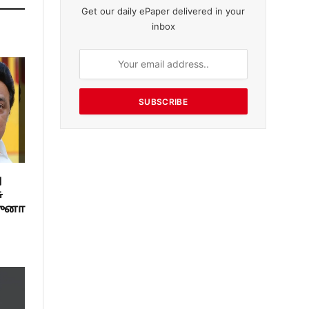
Get our daily ePaper delivered in your
inbox
SUBSCRIBE
ு
ு
ஜுனா