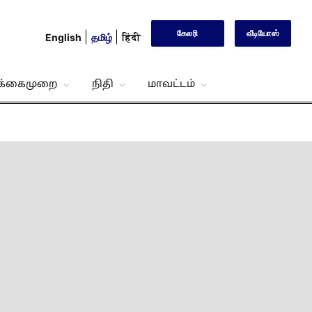
கேலரி
வீடியோஸ்
English
தமிழ்
हिंदी
்க்கைமுறை
நிதி
மாவட்டம்