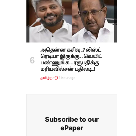
அதென்ன கசிவு..? லிஸ்ட்
ரெடியா இருக்கு... வெயிட்
பண்ணுங்க... ரகுபதிக்கு
மரியவில்சன் பதிலடி..!
1 hour ago
தமிழ்நாடு
Subscribe to our
ePaper