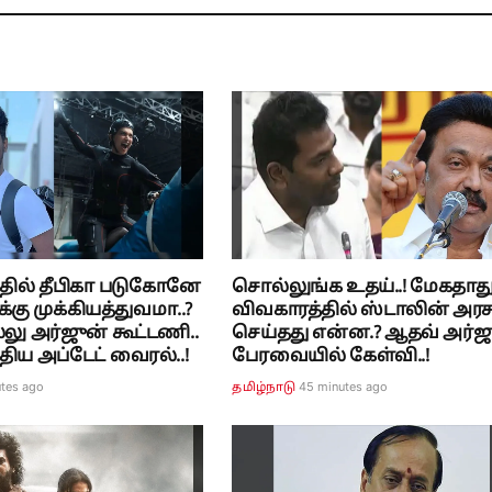
த்தில் தீபிகா படுகோனே
சொல்லுங்க உதய்..! மேகதாத
்கு முக்கியத்துவமா..?
விவகாரத்தில் ஸ்டாலின் அரச
்லு அர்ஜுன் கூட்டணி..
செய்தது என்ன.? ஆதவ் அர்
ுதிய அப்டேட் வைரல்..!
பேரவையில் கேள்வி..!
utes ago
45 minutes ago
தமிழ்நாடு