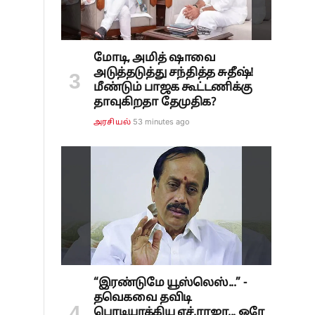
மோடி, அமித் ஷாவை
அடுத்தடுத்து சந்தித்த சுதீஷ்!
மீண்டும் பாஜக கூட்டணிக்கு
தாவுகிறதா தேமுதிக?
53 minutes ago
அரசியல்
“இரண்டுமே யூஸ்லெஸ்...” -
தவெகவை தவிடி
பொடியாக்கிய எச்.ராஜா... ஒரே