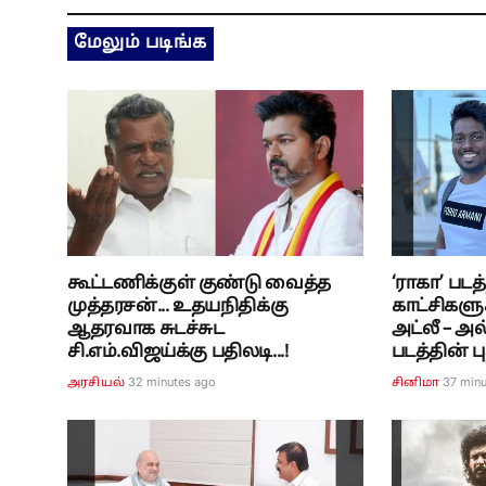
மேலும் படிங்க
கூட்டணிக்குள் குண்டு வைத்த
‘ராகா’ பட
முத்தரசன்... உதயநிதிக்கு
காட்சிகளுக
ஆதரவாக சுடச்சுட
அட்லீ – அல
சி.எம்.விஜய்க்கு பதிலடி...!
படத்தின் ப
32 minutes ago
37 min
அரசியல்
சினிமா