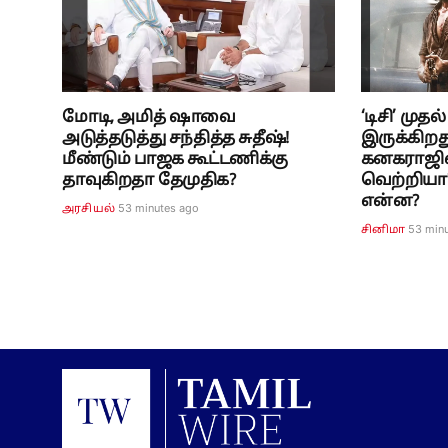
மோடி, அமித் ஷாவை
‘டிசி’ முதல
அடுத்தடுத்து சந்தித்த சுதீஷ்!
இருக்கிற
மீண்டும் பாஜக கூட்டணிக்கு
கனகராஜின
தாவுகிறதா தேமுதிக?
வெற்றியா?
என்ன?
53 minutes ago
அரசியல்
53 min
சினிமா