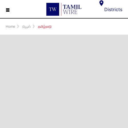
☰
Districts
Home
》
நியூஸ்
》
தமிழ்நாடு