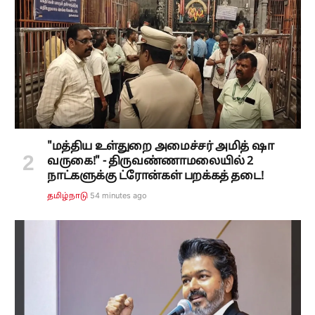
"மத்திய உள்துறை அமைச்சர் அமித் ஷா
வருகை!" - திருவண்ணாமலையில் 2
நாட்களுக்கு ட்ரோன்கள் பறக்கத் தடை!
54 minutes ago
தமிழ்நாடு