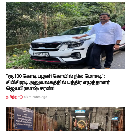
"ரூ.100 கோடி பழனி கோயில் நில மோசடி":
சிபிசிஐடி அலுவலகத்தில் பத்திர எழுத்தாளர்
ஜெயபிரகாஷ் சரண்!
43 minutes ago
தமிழ்நாடு