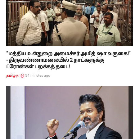
"மத்திய உள்துறை அமைச்சர் அமித் ஷா வருகை!"
- திருவண்ணாமலையில் 2 நாட்களுக்கு
ட்ரோன்கள் பறக்கத் தடை!
54 minutes ago
தமிழ்நாடு