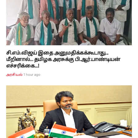
சி.எம்.விஜய் இதை அனுமதிக்கக்கூடாது...
மீறினால்... தமிழக அரசுக்கு பி.ஆர்.பாண்டியன்
எச்சரிக்கை...!
1 hour ago
அரசியல்