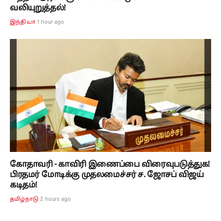
வலியுறுத்தல்!
1 hour ago
இந்தியா
கோதாவரி - காவிரி இணைப்பை விரைவுபடுத்துக!
பிரதமர் மோடிக்கு முதலமைச்சர் ச. ஜோசப் விஜய்
கடிதம்!
2 hours ago
தமிழ்நாடு