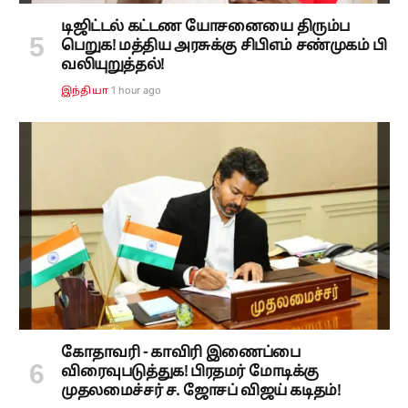
டிஜிட்டல் கட்டண யோசனையை திரும்ப
பெறுக! மத்திய அரசுக்கு சிபிஎம் சண்முகம் பி
வலியுறுத்தல்!
1 hour ago
இந்தியா
கோதாவரி - காவிரி இணைப்பை
விரைவுபடுத்துக! பிரதமர் மோடிக்கு
முதலமைச்சர் ச. ஜோசப் விஜய் கடிதம்!