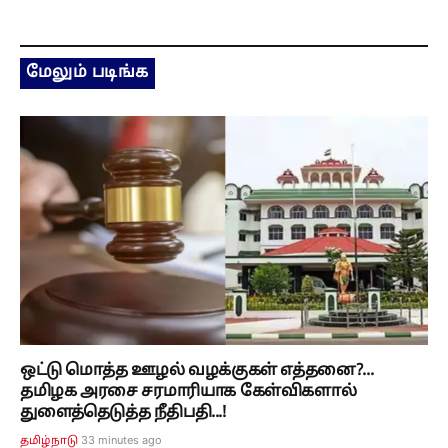
மேலும் படிங்க
ஒட்டு மொத்த ஊழல் வழக்குகள் எத்தனை?...
தமிழக அரசை சரமாரியாக கேள்விகளால்
துளைத்தெடுத்த நீதிபதி...!
33 minutes ago
தமிழ்நாடு