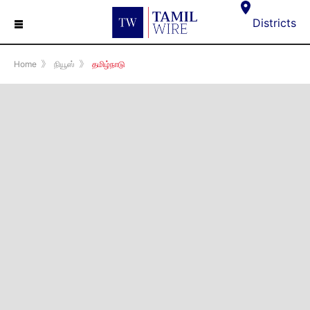
☰
Districts
Home
》
நியூஸ்
》
தமிழ்நாடு