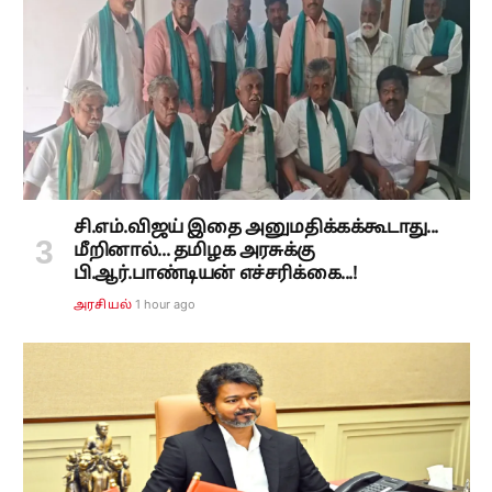
சி.எம்.விஜய் இதை அனுமதிக்கக்கூடாது...
மீறினால்... தமிழக அரசுக்கு
பி.ஆர்.பாண்டியன் எச்சரிக்கை...!
1 hour ago
அரசியல்