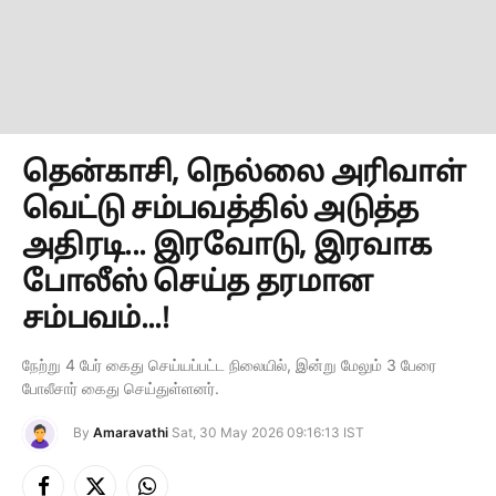
தென்காசி, நெல்லை அரிவாள்
வெட்டு சம்பவத்தில் அடுத்த
அதிரடி... இரவோடு, இரவாக
போலீஸ் செய்த தரமான
சம்பவம்...!
நேற்று 4 பேர் கைது செய்யப்பட்ட நிலையில், இன்று மேலும் 3 பேரை
போலீசார் கைது செய்துள்ளனர்.
By
Amaravathi
Sat, 30 May 2026 09:16:13 IST