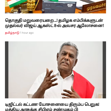
தொகுதி மறுவரையறை...! தமிழக எம்பிக்களுடன்
முதல்வர் விஜய் ஆகஸ்ட் 8-ல் அவசர ஆலோசனை!
1 hour ago
தமிழ்நாடு
டிஜிட்டல் கட்டண யோசனையை திரும்ப பெறுக!
மத்திய அரசுக்கு சிபிஎம் சண்முகம் பி