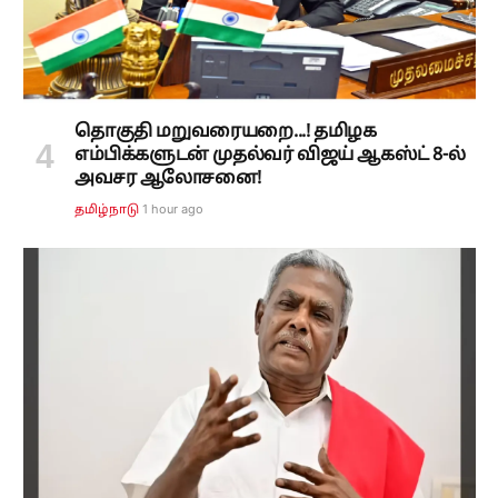
தொகுதி மறுவரையறை...! தமிழக
எம்பிக்களுடன் முதல்வர் விஜய் ஆகஸ்ட் 8-ல்
அவசர ஆலோசனை!
1 hour ago
தமிழ்நாடு