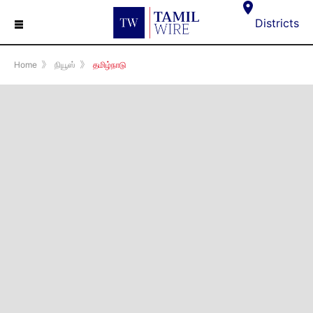
☰
Districts
Home
》
நியூஸ்
》
தமிழ்நாடு