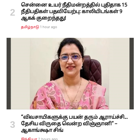
சென்னை உயர் நீதிமன்றத்தில் புதிதாக 15
நீதிபதிகள் பதவியேற்பு: காலியிடங்கள் 9
ஆகக் குறைந்தது!
1 hour ago
தமிழ்நாடு
“விவசாயிகளுக்கு பயன் தரும் ஆராய்ச்சி...
தேசிய விருதை வென்ற விஞ்ஞானி” –
ஆகாங்க்ஷா சிங்
2 hours ago
இந்தியா