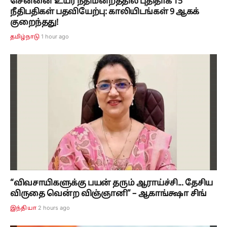
சென்னை உயர் நீதிமன்றத்தில் புதிதாக 15
நீதிபதிகள் பதவியேற்பு: காலியிடங்கள் 9 ஆகக்
குறைந்தது!
1 hour ago
தமிழ்நாடு
“விவசாயிகளுக்கு பயன் தரும் ஆராய்ச்சி... தேசிய
விருதை வென்ற விஞ்ஞானி” – ஆகாங்க்ஷா சிங்
2 hours ago
இந்தியா