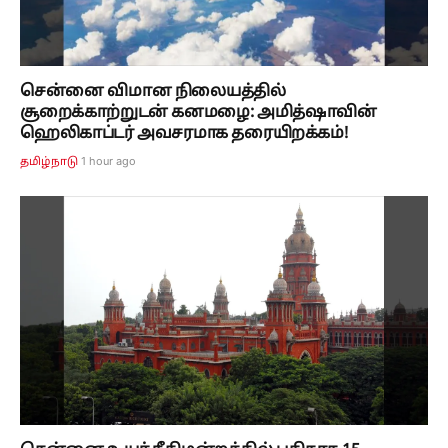
சென்னை விமான நிலையத்தில்
சூறைக்காற்றுடன் கனமழை: அமித்ஷாவின்
ஹெலிகாப்டர் அவசரமாக தரையிறக்கம்!
1 hour ago
தமிழ்நாடு