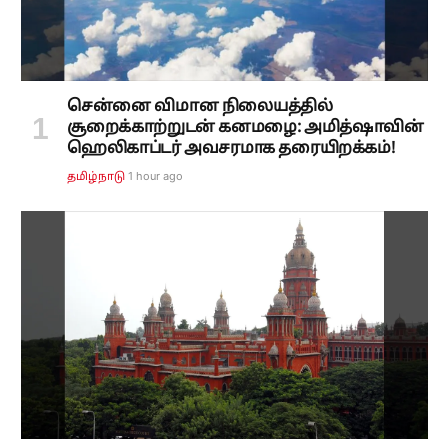
சென்னை விமான நிலையத்தில்
சூறைக்காற்றுடன் கனமழை: அமித்ஷாவின்
ஹெலிகாப்டர் அவசரமாக தரையிறக்கம்!
1 hour ago
தமிழ்நாடு