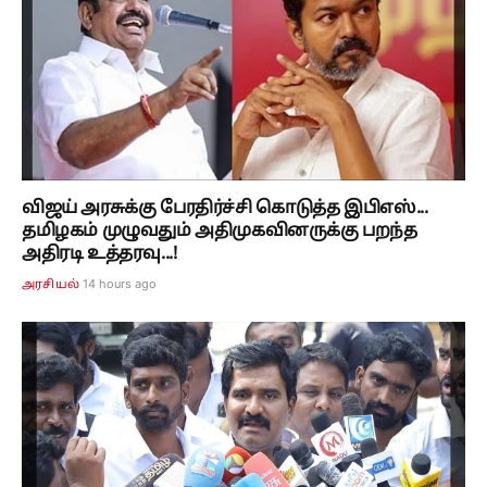
விஜய் அரசுக்கு பேரதிர்ச்சி கொடுத்த இபிஎஸ்...
தமிழகம் முழுவதும் அதிமுகவினருக்கு பறந்த
அதிரடி உத்தரவு...!
14 hours ago
அரசியல்