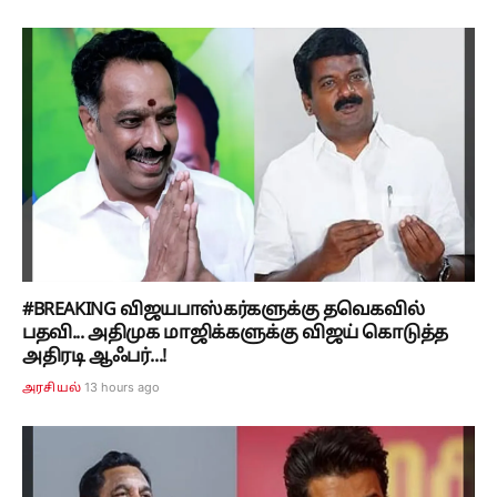
#BREAKING விஜயபாஸ்கர்களுக்கு தவெகவில்
பதவி... அதிமுக மாஜிக்களுக்கு விஜய் கொடுத்த
அதிரடி ஆஃபர்...!
13 hours ago
அரசியல்