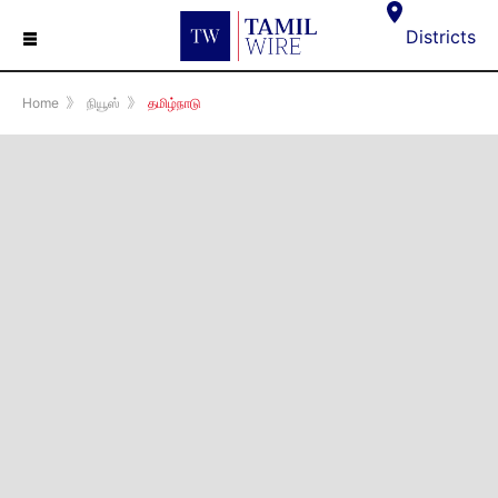
☰
Districts
Home
》
நியூஸ்
》
தமிழ்நாடு