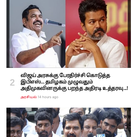
விஜய் அரசுக்கு பேரதிர்ச்சி கொடுத்த
இபிஎஸ்... தமிழகம் முழுவதும்
அதிமுகவினருக்கு பறந்த அதிரடி உத்தரவு...!
14 hours ago
அரசியல்