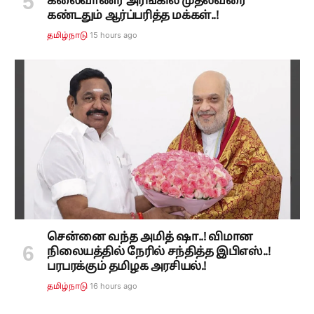
கலைவாணர் அரங்கில் முதல்வரை
கண்டதும் ஆர்ப்பரித்த மக்கள்..!
15 hours ago
தமிழ்நாடு
சென்னை வந்த அமித் ஷா..! விமான
நிலையத்தில் நேரில் சந்தித்த இபிஎஸ்..!
பரபரக்கும் தமிழக அரசியல்.!
16 hours ago
தமிழ்நாடு