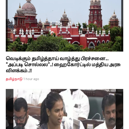
வெடிக்கும் தமிழ்த்தாய் வாழ்த்து பிரச்சனை...
"அப்படி சொல்லல"..! ஹைகோர்ட்டில் மத்திய அரசு
விளக்கம்..!!
1 hour ago
தமிழ்நாடு