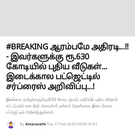
#BREAKING ஆரம்பமே அதிரடி...!!
- இவர்களுக்கு ரூ.630
கோடியில் புதிய வீடுகள்...
இடைக்கால பட்ஜெட்டில்
சர்ப்ரைஸ் அறிவிப்பு...!
இலங்கை தமிழர்களுக்கு630 கோடி ரூபாய் மதிப்பில் புதிய வீடுகள்
கட்டப்படும் என நிதி அமைச்சர் தங்கம் தென்னரசு இடைக்கால
பட்ஜெட்டில் அறிவித்துள்ளார்.
By
Amaravathi
Tue, 17 Feb 2026 09:58:19 IST