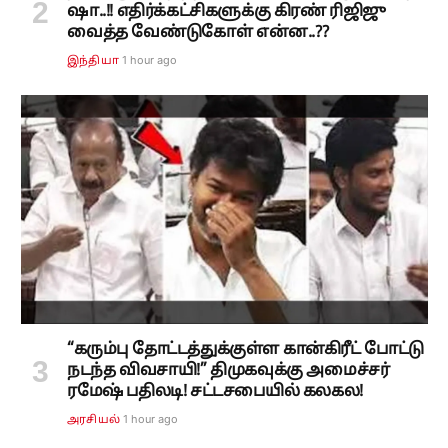
ஷா..!! எதிர்க்கட்சிகளுக்கு கிரண் ரிஜிஜு
வைத்த வேண்டுகோள் என்ன..??
1 hour ago
இந்தியா
“கரும்பு தோட்டத்துக்குள்ள கான்கிரீட் போட்டு
நடந்த விவசாயி!” திமுகவுக்கு அமைச்சர்
ரமேஷ் பதிலடி! சட்டசபையில் கலகல!
1 hour ago
அரசியல்