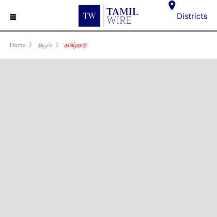
☰
Districts
Home
》
நியூஸ்
》
தமிழ்நாடு