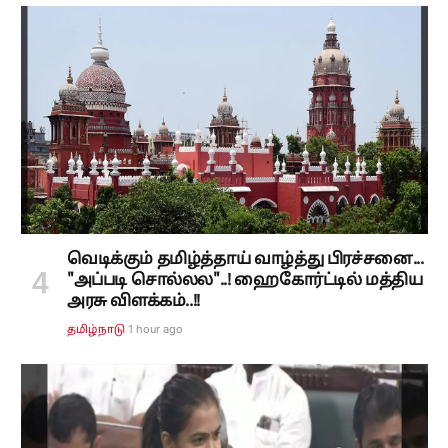
வெடிக்கும் தமிழ்த்தாய் வாழ்த்து பிரச்சனை...
"அப்படி சொல்லல"..! ஹைகோர்ட்டில் மத்திய
அரசு விளக்கம்..!!
1 hour ago
தமிழ்நாடு