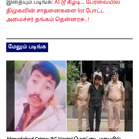
இதையும் படிங்க:
AI டூ கீழடி… பேரவையில்
திமுகவின் சாதனைகளை list போட்ட
அமைச்சர் தங்கம் தென்னரசு..!
மேலும் படிங்க