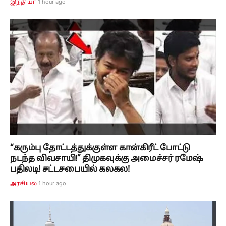
1 hour ago
இந்தியா
“கரும்பு தோட்டத்துக்குள்ள கான்கிரீட் போட்டு
நடந்த விவசாயி!” திமுகவுக்கு அமைச்சர் ரமேஷ்
பதிலடி! சட்டசபையில் கலகல!
1 hour ago
அரசியல்