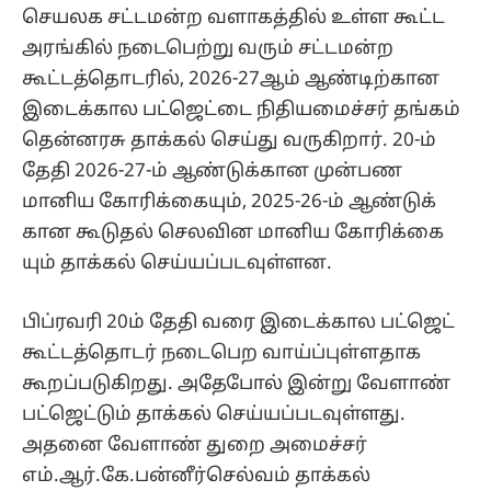
செயலக சட்டமன்ற வளாகத்தில் உள்ள கூட்ட
அரங்கில் நடைபெற்று வரும் சட்டமன்ற
கூட்டத்தொடரில், 2026-27ஆம் ஆண்டிற்கான
இடைக்கால பட்ஜெட்டை நிதியமைச்சர் தங்கம்
தென்னரசு தாக்கல் செய்து வருகிறார். 20-ம்
தேதி 2026-27-ம் ஆண்​டுக்​கான முன்பண
மானிய கோரிக்​கை​யும், 2025-26-ம் ஆண்​டுக்​
கான கூடு​தல் செல​வின மானிய கோரிக்​கை​
யும் தாக்கல் செய்​யப்​படவுள்ளன.
பிப்​ரவரி 20ம் தேதி வரை இடைக்கால பட்ஜெட்
கூட்டத்தொடர் நடை​பெற வாய்ப்​புள்​ள​தாக
கூறப்​படு​கிறது. அதேபோல் இன்று வேளாண்
பட்ஜெட்டும் தாக்கல் செய்யப்படவுள்ளது.
அதனை வேளாண் துறை அமைச்சர்
எம்.ஆர்.கே.பன்னீர்செல்வம் தாக்கல்