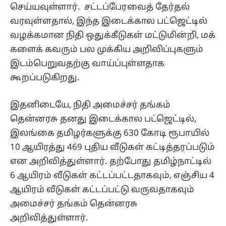
செய்யவுள்ளார். சட்​டப்​பேர​வைத் தேர்​தல்
வரவுள்​ள​தால், இந்த இடைக்​கால பட்​ஜெட்​டில்
வழக்​க​மான நிதி ஒதுக்​கீடு​கள் மட்​டுமின்​றி, மக்​
களைக் கவரும் பல முக்​கிய அறி​விப்​பு​களும்
இடம்​பெறு​வதற்கு வாய்ப்​புள்​ளதாக
கூறப்படுகிறது.
இதனிடையே, நிதி அமைச்சர் தங்கம்
தென்னரசு தனது இடைக்கால பட்ஜெட்டில்,
இலங்கை தமிழர்களுக்கு 630 கோடி ரூபாயில்
10 ஆயிரத்து 469 புதிய வீடுகள் கட்டித்தரப்படும்
என அறிவித்துள்ளார். தற்போது தமிழ்நாட்டில்
6 ஆயிரம் வீடுகள் கட்டப்பட்டதாகவும், எஞ்சிய 4
ஆயிரம் வீடுகள் கட்டப்பட்டு வருவதாகவும்
அமைச்சர் தங்கம் தென்னரசு
அறிவித்துள்ளார்.