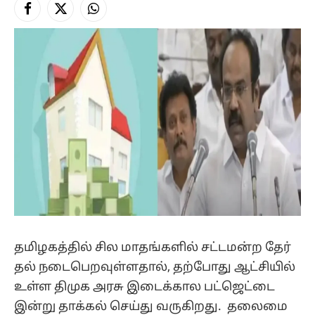
Facebook
X
Instagram
(Twitter)
தமிழகத்​தில் சில மாதங்​களில் சட்​டமன்ற தேர்​
தல் நடை​பெறவுள்​ள​தால், தற்போது ஆட்சியில்
உள்ள திமுக அரசு இடைக்​கால பட்​ஜெட்டை
இன்று தாக்கல் செய்து வருகிறது. தலைமை