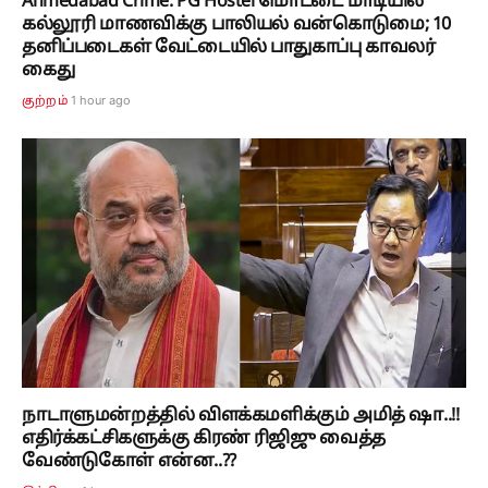
Ahmedabad Crime: PG Hostel மொட்டை மாடியில்
கல்லூரி மாணவிக்கு பாலியல் வன்கொடுமை; 10
தனிப்படைகள் வேட்டையில் பாதுகாப்பு காவலர்
கைது
1 hour ago
குற்றம்
நாடாளுமன்றத்தில் விளக்கமளிக்கும் அமித் ஷா..!!
எதிர்க்கட்சிகளுக்கு கிரண் ரிஜிஜு வைத்த
வேண்டுகோள் என்ன..??