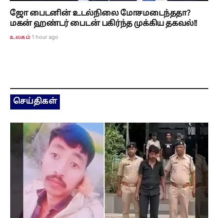
ஜோ பைடனின் உடல்நிலை மோசமடைந்ததா?
மகன் ஹண்டர் பைடன் பகிர்ந்த முக்கிய தகவல்!!
1 hour ago
உலகம்
செய்திகள்