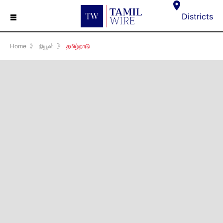
☰
Districts
Home
》
நியூஸ்
》
தமிழ்நாடு