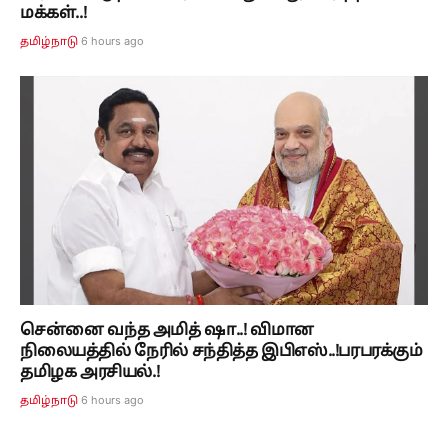
மக்கள்..!
6 hours ago
தமிழ்நாடு
சென்னை வந்த அமித் ஷா..! விமான
நிலையத்தில் நேரில் சந்தித்த இபிஎஸ்..!பரபரக்கும்
தமிழக அரசியல்.!
6 hours ago
தமிழ்நாடு