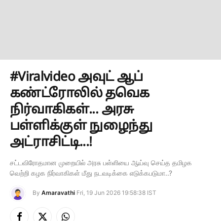
#Viralvideo அவுட் ஆப்
கண்ட்ரோலில் தவெக
நிர்வாகிகள்... அரசு
பள்ளிக்குள் நுழைந்து
அட்ராசிட்டி...!
சட்டவிரோதமான முறையில் அரசு பள்ளியை ஆய்வு செய்த தமிழக
வெற்றி கழக நிர்வாகிகள் மீது நடவடிக்கை எடுக்கபடுமா..?
By
Amaravathi
Fri, 19 Jun 2026 19:58:38 IST