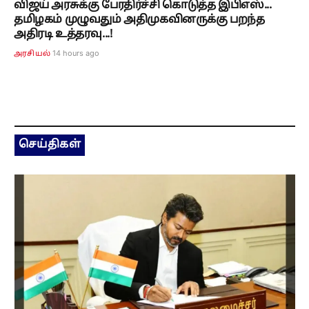
விஜய் அரசுக்கு பேரதிர்ச்சி கொடுத்த இபிஎஸ்...
தமிழகம் முழுவதும் அதிமுகவினருக்கு பறந்த
அதிரடி உத்தரவு...!
14 hours ago
அரசியல்
செய்திகள்