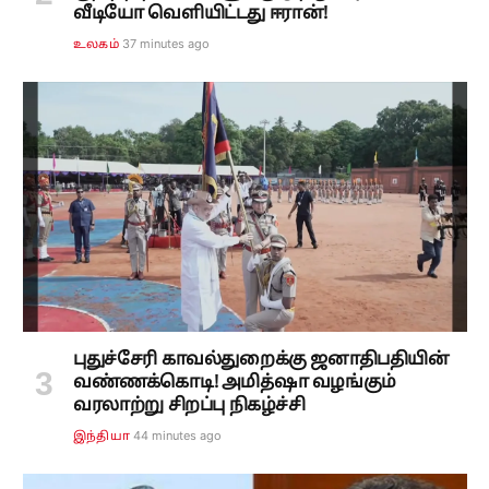
வீடியோ வெளியிட்டது ஈரான்!
37 minutes ago
உலகம்
புதுச்சேரி காவல்துறைக்கு ஜனாதிபதியின்
வண்ணக்கொடி! அமித்ஷா வழங்கும்
வரலாற்று சிறப்பு நிகழ்ச்சி
45 minutes ago
இந்தியா