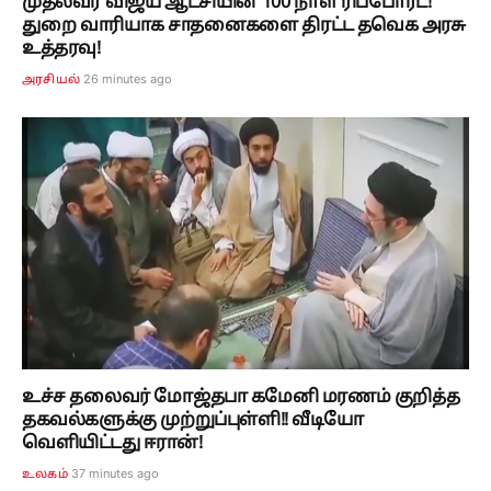
முதல்வர் விஜய் ஆட்சியின் 100 நாள் ரிப்போர்ட்!
துறை வாரியாக சாதனைகளை திரட்ட தவெக அரசு
உத்தரவு!
26 minutes ago
அரசியல்
உச்ச தலைவர் மோஜ்தபா கமேனி மரணம் குறித்த
தகவல்களுக்கு முற்றுப்புள்ளி!! வீடியோ
வெளியிட்டது ஈரான்!
37 minutes ago
உலகம்