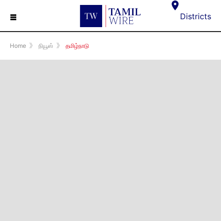
☰
Districts
Home
》
நியூஸ்
》
தமிழ்நாடு