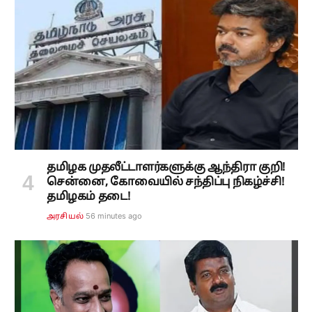
தமிழக முதலீட்டாளர்களுக்கு ஆந்திரா குறி!
சென்னை, கோவையில் சந்திப்பு நிகழ்ச்சி!
தமிழகம் தடை!
56 minutes ago
அரசியல்