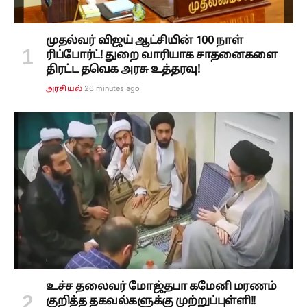
முதல்வர் விஜய் ஆட்சியின் 100 நாள்
ரிப்போர்ட்! துறை வாரியாக சாதனைகளை
திரட்ட தவெக அரசு உத்தரவு!
26 minutes ago
அரசியல்
உச்ச தலைவர் மோஜ்தபா கமேனி மரணம்
குறித்த தகவல்களுக்கு முற்றுப்புள்ளி!!