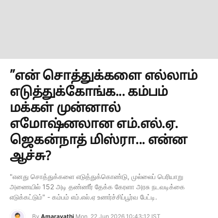
”என் சொத்துக்களை எல்லாம்
எடுத்துக்கோங்க... கம்பம்
மக்கள் முன்னால்
எமோஷ்னலான எம்.எல்.ஏ.
ஜெகன்நாத் மிஸ்ரா... என்ன
ஆச்சு?
​"எனது சொத்துக்களை எடுத்துக்கொண்டு, முல்லைப் பெரியாறு
அணையில் 152 அடி தண்ணீர் தேக்க கேரளா அரசு நடவடிக்கை
எடுக்கட்டும்" - கம்பம் எம்.எல்.ஏ உணர்ச்சிப்பூர்வ பேட்டி.
By
Amaravathi
Mon, 22 Jun 2026 10:43:12 IST