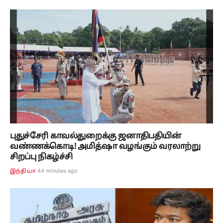
புதுச்சேரி காவல்துறைக்கு ஜனாதிபதியின்
வண்ணக்கொடி! அமித்ஷா வழங்கும் வரலாற்று
சிறப்பு நிகழ்ச்சி
45 minutes ago
இந்தியா