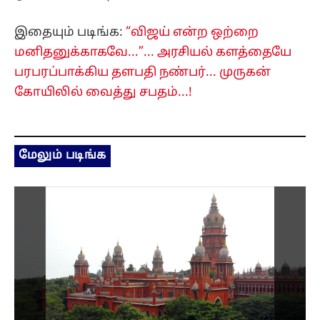
இதையும் படிங்க:
“விஜய் என்ற ஒற்றை
மனிதனுக்காகவே...”... அரசியல் களத்தையே
பரபரப்பாக்கிய தளபதி நண்பர்... முருகன்
கோயிலில் வைத்து சபதம்...!
மேலும் படிங்க