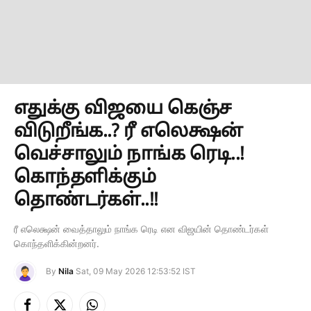
எதுக்கு விஜயை கெஞ்ச
விடுறீங்க..? ரீ எலெக்ஷன்
வெச்சாலும் நாங்க ரெடி..!
கொந்தளிக்கும்
தொண்டர்கள்..!!
ரீ எலெக்ஷன் வைத்தாலும் நாங்க ரெடி என விஜயின் தொண்டர்கள்
கொந்தளிக்கின்றனர்.
By
Nila
Sat, 09 May 2026 12:53:52 IST