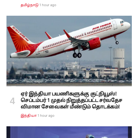
1 hour ago
தமிழ்நாடு
ஏர் இந்தியா பயணிகளுக்கு குட்நியூஸ்!
செப்டம்பர் 1 முதல் நிறுத்தப்பட்ட சர்வதேச
விமான சேவைகள் மீண்டும் தொடக்கம்!
1 hour ago
இந்தியா