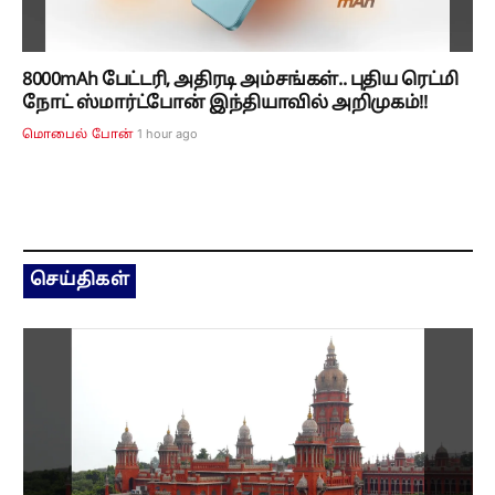
8000mAh பேட்டரி, அதிரடி அம்சங்கள்.. புதிய ரெட்மி
நோட் ஸ்மார்ட்போன் இந்தியாவில் அறிமுகம்!!
1 hour ago
மொபைல் போன்
செய்திகள்