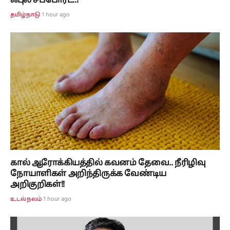
ஃபுல் சப்போர்ட்..!
1 hour ago
தமிழ்நாடு
கால் ஆரோக்கியத்தில் கவனம் தேவை.. நீரிழிவு
நோயாளிகள் அறிந்திருக்க வேண்டிய
அறிகுறிகள்!!
1 hour ago
உடல்நலம்