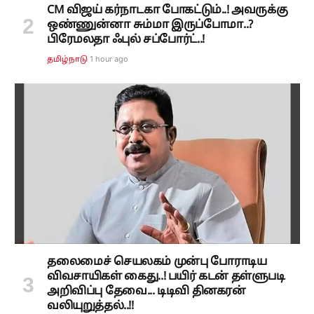
CM விஜய் கர்நாடகா போகட்டும்..! அவருக்கு
ஒண்ணுன்னா சும்மா இருப்போமா..?
பிரேமலதா ஃபுல் சப்போர்ட்..!
1 hour ago
தமிழ்நாடு
தலைமைச் செயலகம் முன்பு போராடிய
விவசாயிகள் கைது..! பயிர் கடன் தள்ளுபடி
அறிவிப்பு தேவை... டிடிவி தினகரன்
வலியுறுத்தல்..!!