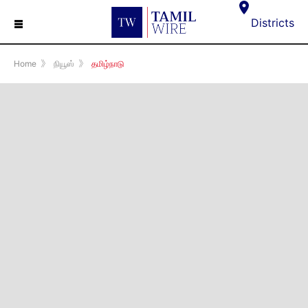
☰
Districts
Home
》
நியூஸ்
》
தமிழ்நாடு