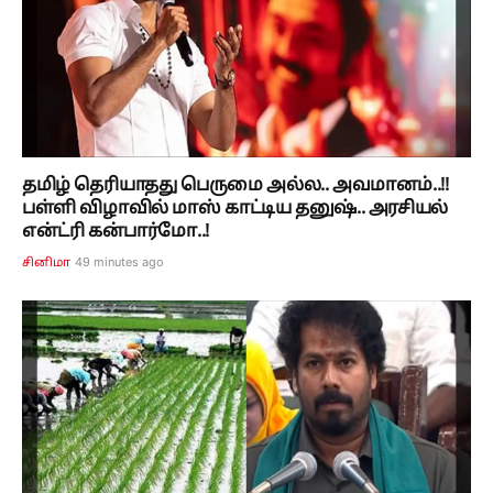
தமிழ் தெரியாதது பெருமை அல்ல.. அவமானம்..!!
பள்ளி விழாவில் மாஸ் காட்டிய தனுஷ்.. அரசியல்
என்ட்ரி கன்பார்மோ..!
49 minutes ago
சினிமா