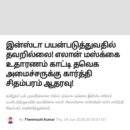
இன்ஸ்டா பயன்படுத்துவதில்
தவறில்லை! எலான் மஸ்க்கை
உதாரணம் காட்டி தவெக
அமைச்சருக்கு கார்த்தி
சிதம்பரம் ஆதரவு!
தமிழ்நாட்டில் முதலீடுகளை ஈர்க்க தவெக நல்லரசு இன்ஸ்டாகிராம்
பயன்படுத்துவதில் தவறில்லை எனச் சிவகங்கை காங்கிரஸ் எம்பி கார்த்தி
சிதம்பரம் தெரிவித்துள்ளார்.
By
Thenmozhi Kumar
Thu, 04 Jun 2026 20:05:01 IST