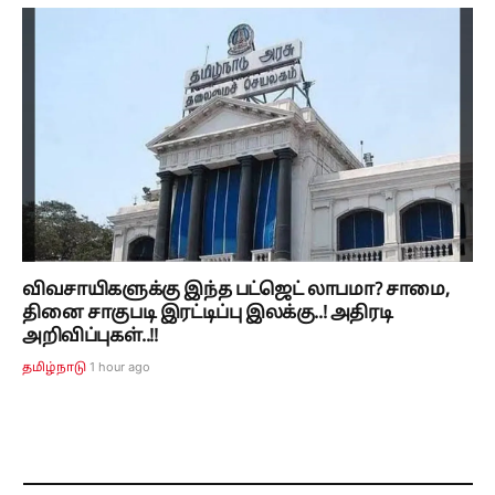
விவசாயிகளுக்கு இந்த பட்ஜெட் லாபமா? சாமை,
தினை சாகுபடி இரட்டிப்பு இலக்கு..! அதிரடி
அறிவிப்புகள்..!!
1 hour ago
தமிழ்நாடு