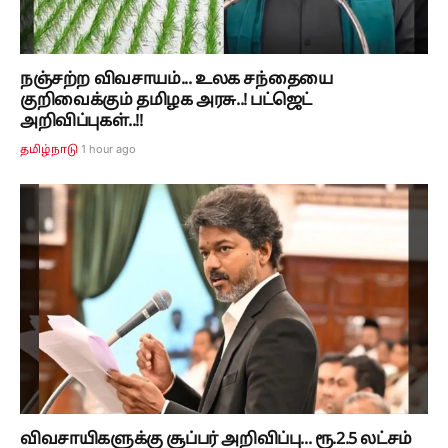
நஞ்சற்ற விவசாயம்... உலக சந்தையை
குறிவைக்கும் தமிழக அரசு..! பட்ஜெட்
அறிவிப்புகள்..!!
1 hour ago
தமிழ்நாடு
விவசாயிகளுக்கு சூப்பர் அறிவிப்பு... ரூ.2.5 லட்சம்