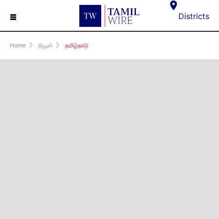
☰
Districts
Home
》
நியூஸ்
》
தமிழ்நாடு