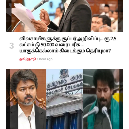
விவசாயிகளுக்கு சூப்பர் அறிவிப்பு... ரூ.2.5
லட்சம் டு 50,000 வரை பரிசு...
யாருக்கெல்லாம் கிடைக்கும் தெரியுமா?
1 hour ago
தமிழ்நாடு