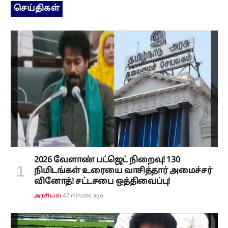
செய்திகள்
2026 வேளாண் பட்ஜெட் நிறைவு! 130
நிமிடங்கள் உரையை வாசித்தார் அமைச்சர்
வினோத்! சட்டசபை ஒத்திவைப்பு!
47 minutes ago
அரசியல்