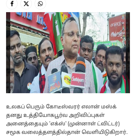
Facebook
X
Instagram
(Twitter)
உலகப் பெரும் கோடீஸ்வரர் எலான் மஸ்க்
தனது உத்தியோகபூர்வ அறிவிப்புகள்
அனைத்தையும் 'எக்ஸ்' (முன்னாள் ட்விட்டர்)
சமூக வலைத்தளத்தில்தான் வெளியிடுகிறார்.