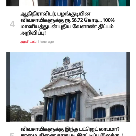
ஆதிதிராவிடர், பழங்குடியின
விவசாயிகளுக்கு ரூ.56.72 கோடி... 100%
மானியத்துடன் புதிய வேளாண் திட்டம்
அறிவிப்பு!
1 hour ago
அரசியல்
விவசாயிகளுக்கு இந்த பட்ஜெட் லாபமா?