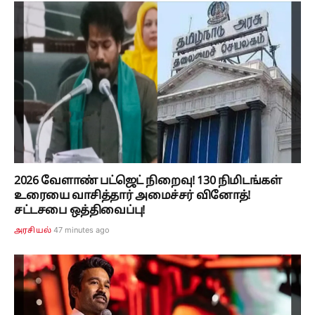
2026 வேளாண் பட்ஜெட் நிறைவு! 130 நிமிடங்கள்
உரையை வாசித்தார் அமைச்சர் வினோத்!
சட்டசபை ஒத்திவைப்பு!
47 minutes ago
அரசியல்