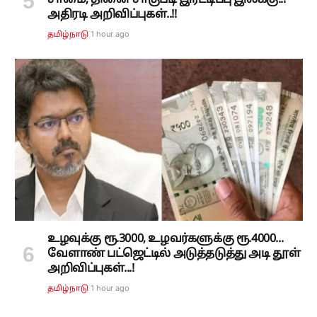
சாமை, தினை சாகுபடி இரட்டிப்பு இலக்கு..!
அதிரடி அறிவிப்புகள்..!!
1 hour ago
தமிழ்நாடு
உழவுக்கு ரூ.3000, உழவர்களுக்கு ரூ.4000...
வேளாண் பட்ஜெட்டில் அடுத்தடுத்து அடி தூள்
அறிவிப்புகள்...!
1 hour ago
தமிழ்நாடு