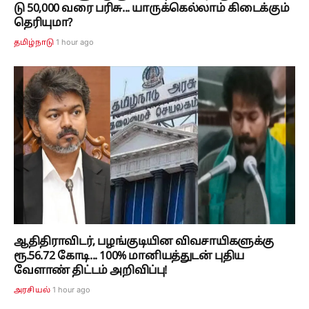
டு 50,000 வரை பரிசு... யாருக்கெல்லாம் கிடைக்கும்
தெரியுமா?
1 hour ago
தமிழ்நாடு
ஆதிதிராவிடர், பழங்குடியின விவசாயிகளுக்கு
ரூ.56.72 கோடி... 100% மானியத்துடன் புதிய
வேளாண் திட்டம் அறிவிப்பு!
1 hour ago
அரசியல்