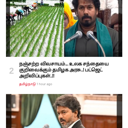
நஞ்சற்ற விவசாயம்... உலக சந்தையை
குறிவைக்கும் தமிழக அரசு..! பட்ஜெட்
அறிவிப்புகள்..!!
1 hour ago
தமிழ்நாடு