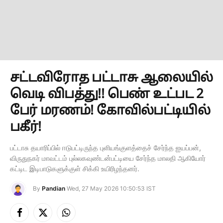
சட்டவிரோத பட்டாசு ஆலையில்
வெடி விபத்து!! பெண் உட்பட 2
பேர் மரணம்! கோவில்பட்டியில்
பகீர்!
பட்டாசு தயாரிப்பில் ஈடுபட்டிருந்த புளியங்குளத்தைச் சேர்ந்த ஐயப்பன்,
விருதுநகர் மாவட்டம் புல்லகவுண்டன்பட்டியை சேர்ந்த மாலதி ஆகியோர்
கட்டிட இடிபாடுகளுக்குள் சிக்கி உயிரிழந்தனர்.
By
Pandian
Wed, 27 May 2026 10:50:53 IST
Facebook
X
Instagram