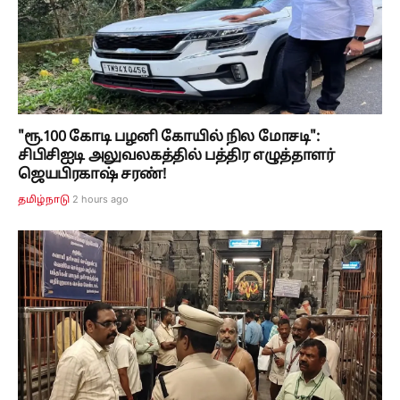
"ரூ.100 கோடி பழனி கோயில் நில மோசடி":
சிபிசிஐடி அலுவலகத்தில் பத்திர எழுத்தாளர்
ஜெயபிரகாஷ் சரண்!
2 hours ago
தமிழ்நாடு