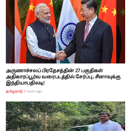
அருணாச்சலப் பிரதேசத்தின் 27 பகுதிகள்
அதிகாரப்பூர்வ வரைபடத்தில் சேர்ப்பு.. சீனாவுக்கு
இந்தியாபதிலடி!
2 hours ago
தமிழ்நாடு