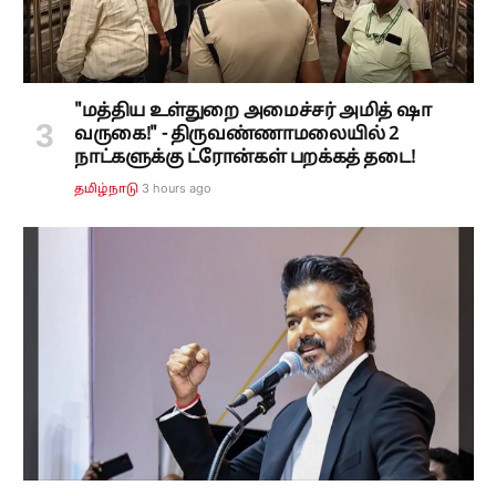
"மத்திய உள்துறை அமைச்சர் அமித் ஷா
வருகை!" - திருவண்ணாமலையில் 2
நாட்களுக்கு ட்ரோன்கள் பறக்கத் தடை!
3 hours ago
தமிழ்நாடு