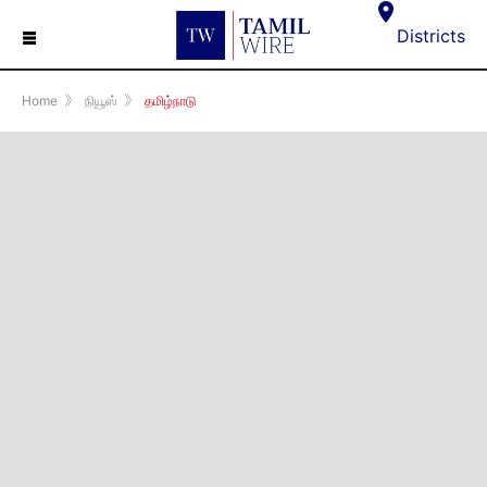
☰
Districts
Home
》
நியூஸ்
》
தமிழ்நாடு