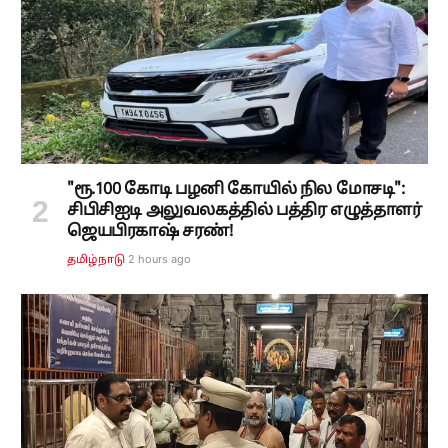
"ரூ.100 கோடி பழனி கோயில் நில மோசடி":
சிபிசிஐடி அலுவலகத்தில் பத்திர எழுத்தாளர்
ஜெயபிரகாஷ் சரண்!
2 hours ago
தமிழ்நாடு