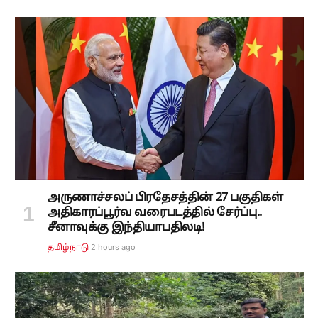
அருணாச்சலப் பிரதேசத்தின் 27 பகுதிகள்
அதிகாரப்பூர்வ வரைபடத்தில் சேர்ப்பு..
சீனாவுக்கு இந்தியாபதிலடி!
2 hours ago
தமிழ்நாடு