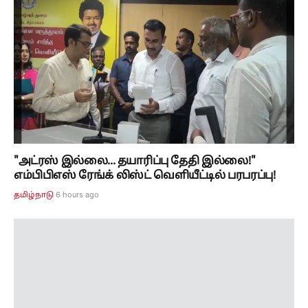
"அட்ரஸ் இல்லை... தயாரிப்பு தேதி இல்லை!"
எம்பிபிஎஸ் ரேங்க் லிஸ்ட் வெளியீட்டில் பரபரப்பு!
6 hours ago
தமிழ்நாடு