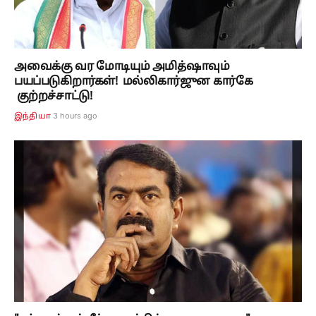
அவைக்கு வர மோடியும் அமித்ஷாவும்
பயப்படுகிறார்கள்! மல்லிகார்ஜுன கார்கே
குற்றச்சாட்டு!
3 hours ago
இந்தியா