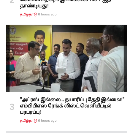
தாண்டியது!
6 hours ago
தமிழ்நாடு
"அட்ரஸ் இல்லை... தயாரிப்பு தேதி இல்லை!"
எம்பிபிஎஸ் ரேங்க் லிஸ்ட் வெளியீட்டில்
பரபரப்பு!
6 hours ago
தமிழ்நாடு