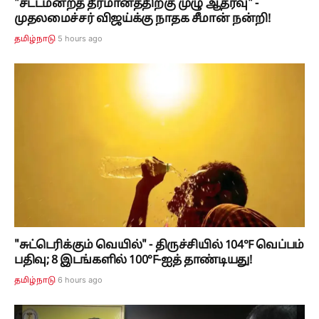
"சட்டமன்றத் தீர்மானத்திற்கு முழு ஆதரவு" -
முதலமைச்சர் விஜய்க்கு நாதக சீமான் நன்றி!
5 hours ago
தமிழ்நாடு
"சுட்டெரிக்கும் வெயில்" - திருச்சியில் 104°F வெப்பம்
பதிவு; 8 இடங்களில் 100°F-ஐத் தாண்டியது!
6 hours ago
தமிழ்நாடு