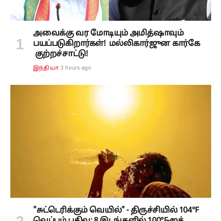
அவைக்கு வர மோடியும் அமித்ஷாவும்
பயப்படுகிறார்கள்! மல்லிகார்ஜுன கார்கே
குற்றச்சாட்டு!
3 hours ago
இந்தியா
"சுட்டெரிக்கும் வெயில்" - திருச்சியில் 104°F
வெப்பம் பதிவு; 8 இடங்களில் 100°F-ஐத்