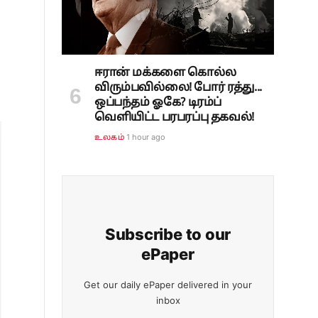
ஈரான் மக்களை கொல்ல
விரும்பவில்லை! போர் ரத்து...
ஒப்பந்தம் ஓகே? டிரம்ப்
வெளியிட்ட பரபரப்பு தகவல்!
1 hour ago
உலகம்
Subscribe to our
ePaper
Get our daily ePaper delivered in your
inbox