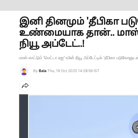
இனி தினமும் 'தீபிகா ப
உண்மையாக தான்.. மாஸ் க
நியூ அப்டேட்..!
மாஸ் காட்டும் 'மெட்டா ஏஐ'-யின் நியூ அப்டேட்டில் 'தீபிகா படுகோ
By
Bala
Thu, 16 Oct 2025 14:28:56 IST