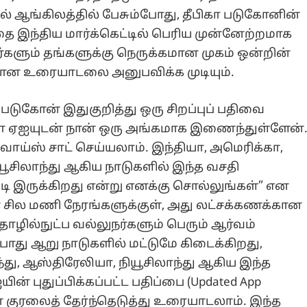
் ஆங்கிலத்தில் பேசும்போது, தீபிகா படுகோனின்
தை இந்திய மார்க்கெட்டில் பெரிய முன்னேற்றமாக
்களும் தங்களுக்கு நெருக்கமான முகம் ஒன்றின்
்பான உரையாடலை அனுபவிக்க முடியும்.
 படுகோன் இதுகுறித்து ஒரு சிறப்புப் பதிவை
ட்டா ஏஐயுடன் நான் ஒரு அங்கமாக இணைந்துள்ளேன்
 வாய்ஸ் சாட் செய்யலாம். இந்தியா, அமெரிக்கா,
யூசிலாந்து ஆகிய நாடுகளில் இந்த வசதி
ப்படி இருக்கிறது என்று எனக்கு சொல்லுங்கள்” என
ன சில மணி நேரங்களுக்குள், அது லட்சக்கணக்கான
தொழில்நுட்ப வல்லுநர்களும் பெரும் ஆர்வம்
்போது ஆறு நாடுகளில் மட்டுமே கிடைக்கிறது,
்து, ஆஸ்திரேலியா, நியூசிலாந்து ஆகிய இந்த
ன் புதுப்பிக்கப்பட்ட பதிப்பை (Updated App
ன் குரலைத் தேர்ந்தெடுத்து உரையாடலாம். இந்த