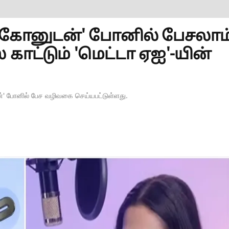
டுகோனுடன்' போனில் பேசலாம்.
ாட்டும் 'மெட்டா ஏஐ'-யின்
னுடன்' போனில் பேச வழிவகை செய்யபட்டுள்ளது.