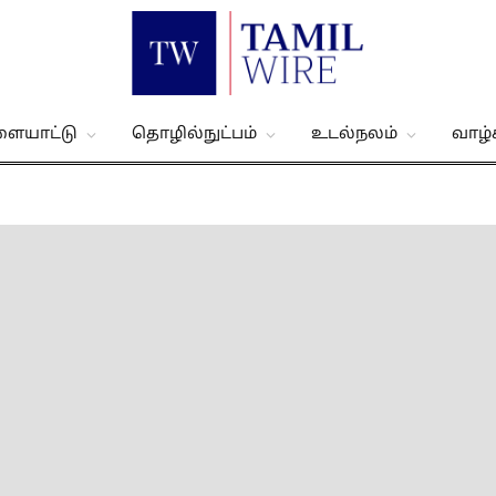
ளையாட்டு
தொழில்நுட்பம்
உடல்நலம்
வாழ