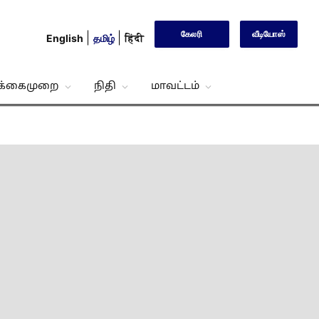
கேலரி
வீடியோஸ்
English
தமிழ்
हिंदी
்க்கைமுறை
நிதி
மாவட்டம்