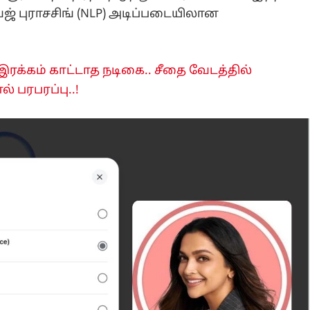
ேஜ் புராசசிங் (NLP) அடிப்படையிலான
 இரக்கம் காட்டாத நடிகை.. சீதை வேடத்தில்
் பரபரப்பு..!