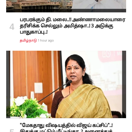
பரபரக்கும் தி. மலை..!! அண்ணாமலையாரை
தரிசிக்க செல்லும் அமித்ஷா..! 3 அடுக்கு
பாதுகாப்பு..!
1 hour ago
தமிழ்நாடு
"மேகதாது விஷயத்தில் விஜய் கப்சிப்"..!