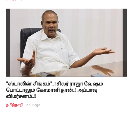
"ஸ்டாலின் சிங்கம்"..! சிலர் ராஜா வேஷம்
போட்டாலும் கோமாளி தான்..! அப்பாவு
விமர்சனம்..!!
1 hour ago
தமிழ்நாடு