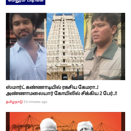
மேலும் படிங்க
ஸ்மார்ட் கண்ணாடியில் ரகசிய கேமரா..!
அண்ணாமலையார் கோயிலில் சிக்கிய 2 பேர்..!!
53 minutes ago
தமிழ்நாடு