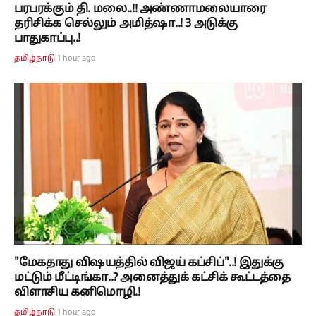
பரபரக்கும் தி. மலை..!! அண்ணாமலையாரை
தரிசிக்க செல்லும் அமித்ஷா..! 3 அடுக்கு
பாதுகாப்பு..!
1 hour ago
தமிழ்நாடு
"மேகதாது விஷயத்தில் விஜய் கப்சிப்"..! இதுக்கு
மட்டும் மீட்டிங்கா..? அனைத்துக் கட்சிக் கூட்டத்தை
விளாசிய கனிமொழி.!
1 hour ago
தமிழ்நாடு