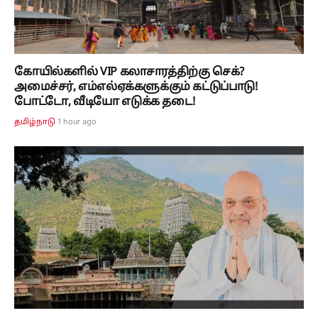
கோயில்களில் VIP கலாசாரத்திற்கு செக்?
அமைச்சர், எம்எல்ஏக்களுக்கும் கட்டுப்பாடு!
போட்டோ, வீடியோ எடுக்க தடை!
1 hour ago
தமிழ்நாடு