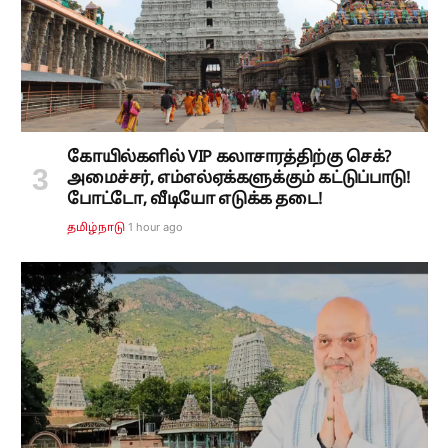
கோயில்களில் VIP கலாசாரத்திற்கு செக்?
அமைச்சர், எம்எல்ஏக்களுக்கும் கட்டுப்பாடு!
போட்டோ, வீடியோ எடுக்க தடை!
1 hour ago
தமிழ்நாடு