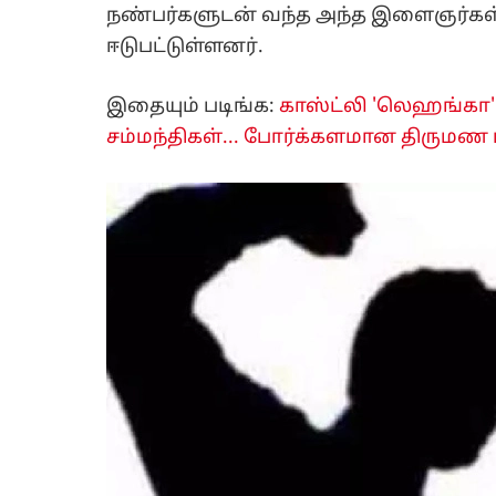
நண்பர்களுடன் வந்த அந்த இளைஞர்கள் ப
ஈடுபட்டுள்ளனர்.
இதையும் படிங்க:
காஸ்ட்லி 'லெஹங்கா
சம்மந்திகள்... போர்க்களமான திருமண 