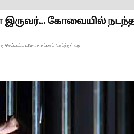
இருவர்... கோவையில் நடந்
 செய்யபட்ட வினோத சம்பவம் நிகழ்ந்துள்ளது.