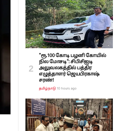
"ரூ.100 கோடி பழனி கோயில்
நில மோசடி": சிபிசிஐடி
அலுவலகத்தில் பத்திர
எழுத்தாளர் ஜெயபிரகாஷ்
சரண்!
10 hours ago
தமிழ்நாடு