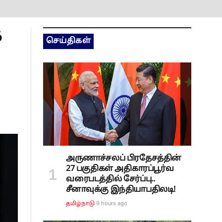
த
செய்திகள்
அருணாச்சலப் பிரதேசத்தின்
27 பகுதிகள் அதிகாரப்பூர்வ
வரைபடத்தில் சேர்ப்பு..
சீனாவுக்கு இந்தியாபதிலடி!
9 hours ago
தமிழ்நாடு