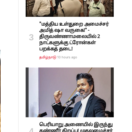
"மத்திய உள்துறை அமைச்சர்
அமித் ஷா வருகை!" -
திருவண்ணாமலையில் 2
நாட்களுக்கு ட்ரோன்கள்
பறக்கத் தடை!
10 hours ago
தமிழ்நாடு
பெரியாறு அணையில் இருந்து
தண்ணீர் திறப்பு! முதலமைச்சர்