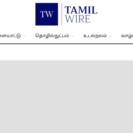
ளையாட்டு
தொழில்நுட்பம்
உடல்நலம்
வாழ