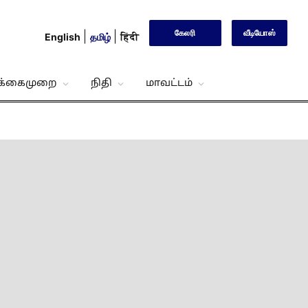
கேலரி
வீடியோஸ்
English
தமிழ்
हिंदी
்க்கைமுறை
நிதி
மாவட்டம்