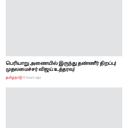
பெரியாறு அணையில் இருந்து தண்ணீர் திறப்பு!
முதலமைச்சர் விஜய் உத்தரவு!
6 hours ago
தமிழ்நாடு
சென்னை உயர் நீதிமன்ற புதிய நீதிபதிகள்
நியமனம்! 15 பேரை நியமித்து குடியரசுத் தலைவர்
உத்தரவு!