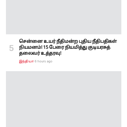
நியமனம்! 15 பேரை நியமித்து குடியரசுத்
தலைவர் உத்தரவு!
6 hours ago
இந்தியா
நெசவாளர்களுக்கு புதிய கதவு! தேசிய
கைத்தறி நாளில் 'வெற்றித் தறி' திட்டத்தை
தொடங்கிவைத்தார் முதலமைச்சர் விஜய்!
8 hours ago
தமிழ்நாடு