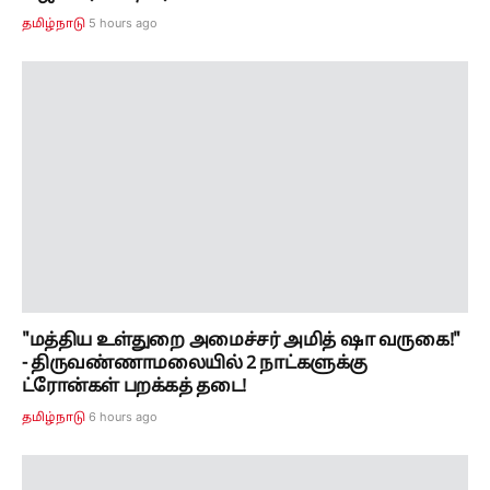
"மத்திய உள்துறை அமைச்சர் அமித் ஷா வருகை!"
- திருவண்ணாமலையில் 2 நாட்களுக்கு
ட்ரோன்கள் பறக்கத் தடை!
6 hours ago
தமிழ்நாடு