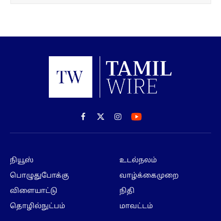
Facebook
X
Instagram
(Twitter)
நியூஸ்
உடல்நலம்
பொழுதுபோக்கு
வாழ்க்கைமுறை
விளையாட்டு
நிதி
தொழில்நுட்பம்
மாவட்டம்
Subscribe to our ePaper
Get our daily ePaper delivered in your inbox
SUBSCRIBE