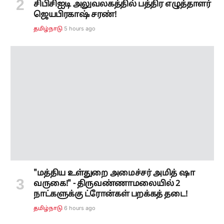
"மத்திய உள்துறை அமைச்சர் அமித் ஷா
வருகை!" - திருவண்ணாமலையில் 2
நாட்களுக்கு ட்ரோன்கள் பறக்கத் தடை!
6 hours ago
தமிழ்நாடு