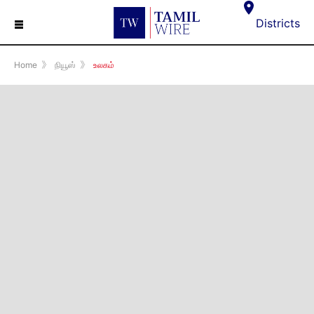
☰
Districts
Home
》
நியூஸ்
》
உலகம்