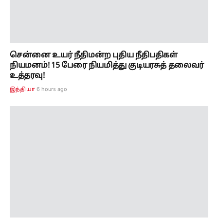
6 hours ago
இந்தியா
நெசவாளர்களுக்கு புதிய கதவு! தேசிய கைத்தறி
நாளில் 'வெற்றித் தறி' திட்டத்தை
தொடங்கிவைத்தார் முதலமைச்சர் விஜய்!
8 hours ago
தமிழ்நாடு