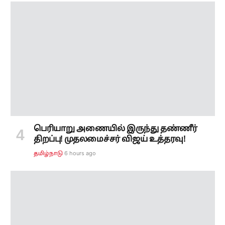
பெரியாறு அணையில் இருந்து தண்ணீர்
திறப்பு! முதலமைச்சர் விஜய் உத்தரவு!
6 hours ago
தமிழ்நாடு
சென்னை உயர் நீதிமன்ற புதிய நீதிபதிகள்