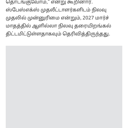
தொடங்குவோம்," என்று கூறினார்.
ஸ்பேஸ்எக்ஸ் முதலீட்டாளர்களிடம் நிலவு
முதலில் முன்னுரிமை என்றும், 2027 மார்ச்
மாதத்தில் ஆளில்லா நிலவு தரையிறங்கல்
திட்டமிட்டுள்ளதாகவும் தெரிவித்திருந்தது.
நிலவில் நகரம் உருவாக்குவது மனித