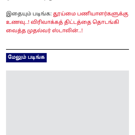
மேலும் படிங்க
அருணாச்சலப் பிரதேசத்தின் 27 பகுதிகள்
அதிகாரப்பூர்வ வரைபடத்தில் சேர்ப்பு.. சீனாவுக்கு
இந்தியாபதிலடி!
5 hours ago
தமிழ்நாடு