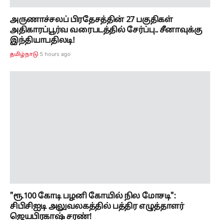
"ரூ.100 கோடி பழனி கோயில் நில மோசடி":
சிபிசிஐடி அலுவலகத்தில் பத்திர எழுத்தாளர்
ஜெயபிரகாஷ் சரண்!
5 hours ago
தமிழ்நாடு