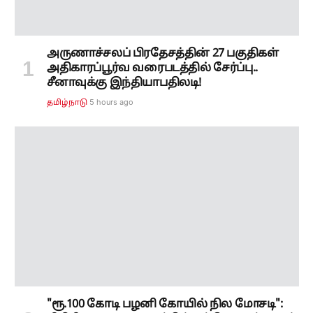
"ரூ.100 கோடி பழனி கோயில் நில மோசடி":
சிபிசிஐடி அலுவலகத்தில் பத்திர எழுத்தாளர்
ஜெயபிரகாஷ் சரண்!
5 hours ago
தமிழ்நாடு