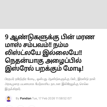
9 ஆண்டுகளுக்கு பின் மரண
மாஸ் சம்பவம்!! நம்ம
லிஸ்ட்லயே இல்லையே!!
நெதன்யாகு அழைப்பில்
இஸ்ரேல் பறக்கும் மோடி!
பிரதமர் நரேந்திர மோடி, ஒன்பது ஆண்டுகளுக்கு பின், இரண்டு நாள்
அரசுமுறை பயணமாக மேற்காசிய நாடான இஸ்ரேலுக்கு செல்ல
இருக்கிறார்.
By
Pandian
Tue, 17 Feb 2026 11:58:52 IST