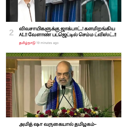
விவசாயிகளுக்கு ஜாக்பாட்..! களமிறங்கிய
AI..!! வேளாண் பட்ஜெட்டில் செம்ம ட்விஸ்ட்..!!
19 minutes ago
தமிழ்நாடு
அமித் ஷா வருகையால் தமிழகம்–