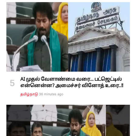
AI முதல் வேளாண்மை வரை... பட்ஜெட்டில்
என்னென்ன? அமைச்சர் வினோத் உரை..!!
36 minutes ago
தமிழ்நாடு