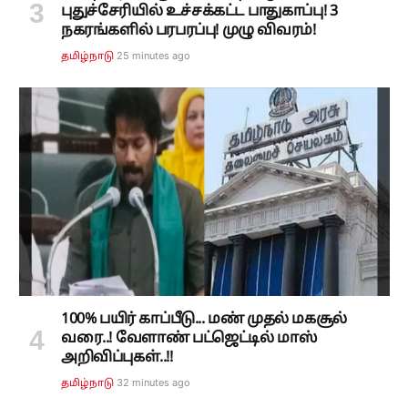
புதுச்சேரியில் உச்சக்கட்ட பாதுகாப்பு! 3
நகரங்களில் பரபரப்பு! முழு விவரம்!
25 minutes ago
தமிழ்நாடு
100% பயிர் காப்பீடு... மண் முதல் மகசூல்
வரை..! வேளாண் பட்ஜெட்டில் மாஸ்
அறிவிப்புகள்..!!
32 minutes ago
தமிழ்நாடு