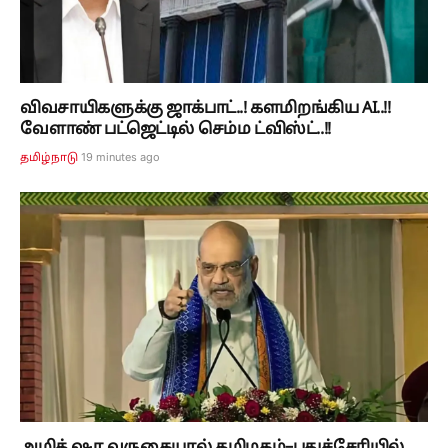
விவசாயிகளுக்கு ஜாக்பாட்..! களமிறங்கிய AI..!!
வேளாண் பட்ஜெட்டில் செம்ம ட்விஸ்ட்..!!
19 minutes ago
தமிழ்நாடு
அமித் ஷா வருகையால் தமிழகம்–புதுச்சேரியில்