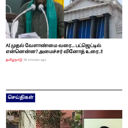
AI முதல் வேளாண்மை வரை... பட்ஜெட்டில்
என்னென்ன? அமைச்சர் வினோத் உரை..!!
36 minutes ago
தமிழ்நாடு
செய்திகள்