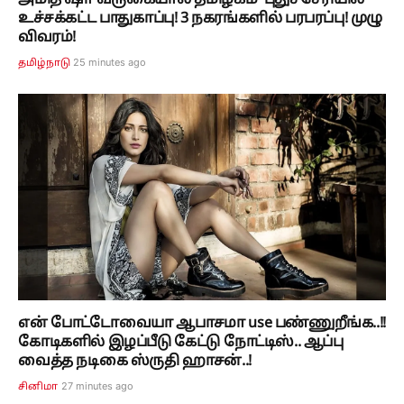
உச்சக்கட்ட பாதுகாப்பு! 3 நகரங்களில் பரபரப்பு! முழு
விவரம்!
25 minutes ago
தமிழ்நாடு
என் போட்டோவையா ஆபாசமா use பண்ணுறீங்க..!!
கோடிகளில் இழப்பீடு கேட்டு நோட்டிஸ்.. ஆப்பு
வைத்த நடிகை ஸ்ருதி ஹாசன்..!
27 minutes ago
சினிமா