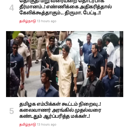
தொகுதி மறு வரையறை தொடர்பாக
தீர்மானம்..! எண்ணிக்கை அதிகரித்தால்
கேலிக்கூத்தாகும்... திருமா. பேட்டி..!!
13 hours ago
தமிழ்நாடு
தமிழக எம்பிக்கள் கூட்டம் நிறைவு..!
கலைவாணர் அரங்கில் முதல்வரை
கண்டதும் ஆர்ப்பரித்த மக்கள்..!
13 hours ago
தமிழ்நாடு