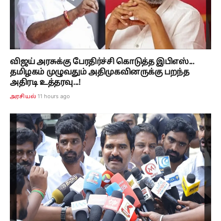
விஜய் அரசுக்கு பேரதிர்ச்சி கொடுத்த இபிஎஸ்...
தமிழகம் முழுவதும் அதிமுகவினருக்கு பறந்த
அதிரடி உத்தரவு...!
11 hours ago
அரசியல்