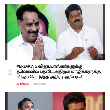
#BREAKING விஜயபாஸ்கர்களுக்கு
தவெகவில் பதவி... அதிமுக மாஜிக்களுக்கு
விஜய் கொடுத்த அதிரடி ஆஃபர்...!
11 hours ago
அரசியல்