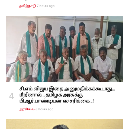
7 hours ago
தமிழ்நாடு
சி.எம்.விஜய் இதை அனுமதிக்கக்கூடாது...
மீறினால்... தமிழக அரசுக்கு
பி.ஆர்.பாண்டியன் எச்சரிக்கை...!
8 hours ago
அரசியல்