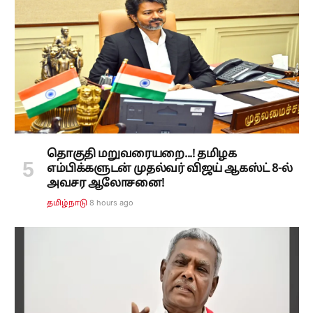
தொகுதி மறுவரையறை...! தமிழக
எம்பிக்களுடன் முதல்வர் விஜய் ஆகஸ்ட் 8-ல்
அவசர ஆலோசனை!
8 hours ago
தமிழ்நாடு