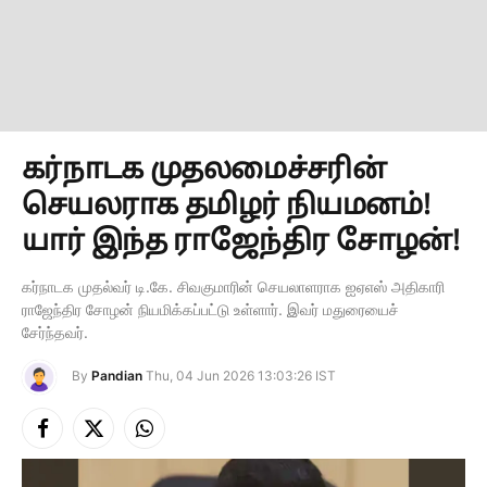
கர்நாடக முதலமைச்சரின்
செயலராக தமிழர் நியமனம்!
யார் இந்த ராஜேந்திர சோழன்!
கர்நாடக முதல்வர் டி.கே. சிவகுமாரின் செயலாளராக ஐஏஎஸ் அதிகாரி
ராஜேந்திர சோழன் நியமிக்கப்பட்டு உள்ளார். இவர் மதுரையைச்
சேர்ந்தவர்.
By
Pandian
Thu, 04 Jun 2026 13:03:26 IST
Facebook
X
Instagram
(Twitter)