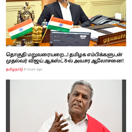
தொகுதி மறுவரையறை...! தமிழக எம்பிக்களுடன்
முதல்வர் விஜய் ஆகஸ்ட் 8-ல் அவசர ஆலோசனை!
8 hours ago
தமிழ்நாடு