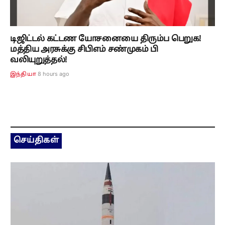
டிஜிட்டல் கட்டண யோசனையை திரும்ப பெறுக!
மத்திய அரசுக்கு சிபிஎம் சண்முகம் பி
வலியுறுத்தல்!
8 hours ago
இந்தியா
செய்திகள்