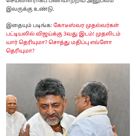
செயலாளராகப் பணியாற்றிய அனுபவம்
இவருக்கு உண்டு.
இதையும் படிங்க:
கோடீஸ்வர முதல்வர்கள்
பட்டியலில் விஜய்க்கு 3வது இடம்! முதலிடம்
யார் தெரியுமா? சொத்து மதிப்பு எவ்ளோ
தெரியுமா?