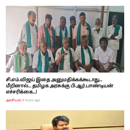
சி.எம்.விஜய் இதை அனுமதிக்கக்கூடாது...
மீறினால்... தமிழக அரசுக்கு பி.ஆர்.பாண்டியன்
எச்சரிக்கை...!
8 hours ago
அரசியல்