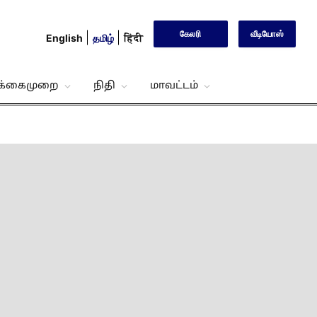
கேலரி
வீடியோஸ்
English
தமிழ்
हिंदी
்க்கைமுறை
நிதி
மாவட்டம்