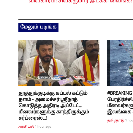
விவகாரம்! சிவக்குமார் அடக்கி வைங்க!
மேலும் படிங்க
தூத்துக்குடிக்கு கப்பல் கட்டும்
#BREAKING
தளம் - அமைச்சர் ஸ்ரீநாத்
பேரதிர்ச்ச
கொடுத்த அதிரடி அப்டேட்...
மீனவர்களு
மீனவர்களுக்கு காத்திருக்கும்
இலங்கை கட
சர்ப்ரைஸ்...!
1 ho
தமிழ்நாடு
1 hour ago
அரசியல்