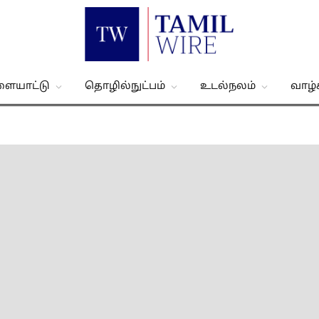
ளையாட்டு
தொழில்நுட்பம்
உடல்நலம்
வாழ