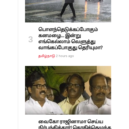
பொளந்தெடுக்கப்போகும்
கனமழை... இன்று
எங்கெல்லாம் வெளுத்து
வாங்கப்போகுது தெரியுமா?
2 hours ago
தமிழ்நாடு
வைகோ ராஜினாமா செய்ய
நிர்பந்தித்தார்! கொதித்தெழுந்த