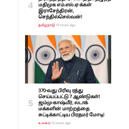
மதிமுக எம்.எல்.ஏ-க்கள்
இராசேந்திரன்,
செந்தில்செல்வன்!
13 hours ago
தமிழ்நாடு
370-வது பிரிவு ரத்து
செய்யப்பட்டு 7 ஆண்டுகள்!
ஜம்மு-காஷ்மீர், லடாக்
மக்களின் மாற்றத்தை
சுட்டிக்காட்டிய பிரதமர் மோடி!
13 hours ago
உலகம்