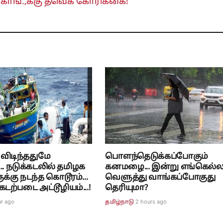
 காங்.,க்கு தவெக கோரிக்கை!
 விடிந்ததுமே
பொளந்தெடுக்கப்போகும்
ி... நடுக்கடலில் தமிழக
கனமழை... இன்று எங்கெல்ல
க்கு நடந்த கொடூரம்...
வெளுத்து வாங்கப்போகுது
ற்படை அட்டூழியம்...!
தெரியுமா?
ur ago
2 hours ago
தமிழ்நாடு