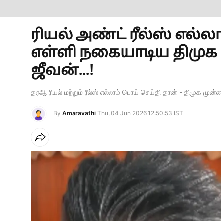
ரியல் அண்ட் ரீல்ஸ் எல
எள்ளி நகையாடிய திமுக 
ஜீவன்...!
தஏஆ ரியல் மற்றும் ரீல்ஸ் எல்லாம் பொய் செய்தி தான் - திமுக முன
By
Amaravathi
Thu, 04 Jun 2026 12:50:53 IST