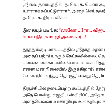
ஸ்ரீவைகுண்டத்தில் த. வெ. க. பெண்
உள்ளாக்கப்பட்டுள்ளார். அதை செய்தவர
த. வெ. க. நிர்வாகிகள்
இதையும் படிங்க:
“ஹலோ ப்ரோ... விஜய
சாடிய திமுக மாஜி அமைச்சர்...!
தூத்துக்குடி மாவட்டத்தில் ஸ்ரீநாத் ம
அதைப் பற்றி யாரும் கேட்கவில்லை. தொக
புன்னனைக்காயலில் போய் வாக்களித்த ம
என்ன மன நிலையில் இருக்கிறார்? என்ன
வேண்டும். எந்தத் தொகுதி என்று தெரி
திருச்சியில் நடைபெற்ற கூட்டத்தில் தேர
அதே போன்று எழுதிய ஸ்கிரிப்ட், அதே உண
அதையெல்லாம் ஊரறியும் உலகறியும் 