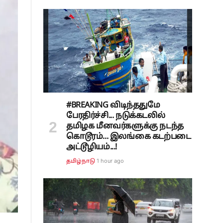
#BREAKING விடிந்ததுமே
பேரதிர்ச்சி... நடுக்கடலில்
தமிழக மீனவர்களுக்கு நடந்த
கொடூரம்... இலங்கை கடற்படை
அட்டூழியம்...!
1 hour ago
தமிழ்நாடு